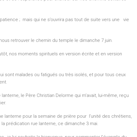
ience ; mais qui ne s’ouvrira pas tout de suite vers une vie
-nous retrouver le chemin du temple le dimanche 7 juin.
tôt, nos moments spirituels en version écrite et en version
ui sont malades ou fatigués ou très isolés, et pour tous ceux
ent.
e lanterne, le Père Christian Delorme qui m’avait, lui-même, reçu
ier.
e lanterne pour la semaine de prière pour l’unité des chrétiens,
la prédication rue lanterne, ce dimanche 3 mai.
ne, je lui souhaite la bienvenue, pour commenter l’évangile du