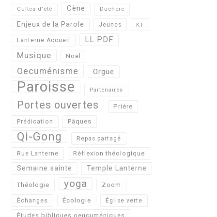
Cène
Cultes d'été
Duchère
Enjeux de la Parole
Jeunes
KT
LL PDF
Lanterne Accueil
Musique
Noël
Oecuménisme
Orgue
Paroisse
Partenaires
Portes ouvertes
Prière
Pâques
Prédication
Qi-Gong
Repas partagé
Réflexion théologique
Rue Lanterne
Semaine sainte
Temple Lanterne
yoga
Théologie
Zoom
Écologie
Échanges
Église verte
Études bibliques oeucuméniques