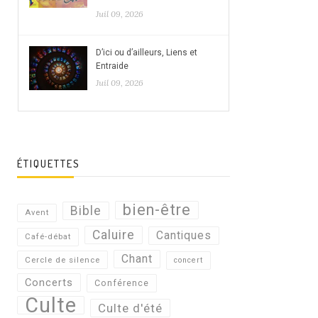
Juil 09, 2026
D’ici ou d’ailleurs, Liens et
Entraide
Juil 09, 2026
ÉTIQUETTES
bien-être
Bible
Avent
Caluire
Cantiques
Café-débat
Chant
Cercle de silence
concert
Concerts
Conférence
Culte
Culte d'été