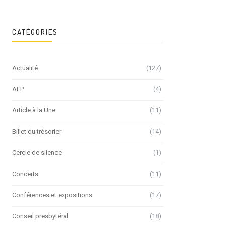
CATÉGORIES
Actualité
(127)
AFP
(4)
Article à la Une
(11)
Billet du trésorier
(14)
Cercle de silence
(1)
Concerts
(11)
Conférences et expositions
(17)
Conseil presbytéral
(18)