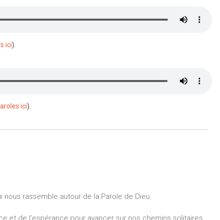
s ici
).
aroles ici
).
 nous rassemble autour de la Parole de Dieu.
ence et de l’espérance pour avancer sur nos chemins solitaires