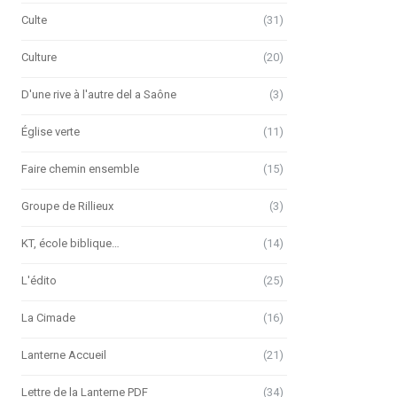
Culte
(31)
Culture
(20)
D'une rive à l'autre del a Saône
(3)
Église verte
(11)
Faire chemin ensemble
(15)
Groupe de Rillieux
(3)
KT, école biblique…
(14)
L'édito
(25)
La Cimade
(16)
Lanterne Accueil
(21)
Lettre de la Lanterne PDF
(34)