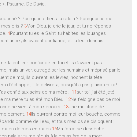
e ». Psaume. De David.
ndonné ? Pourquoi te tiens-tu si loin ? Pourquoi ne me
s mes cris ?
3
Mon Dieu, je crie le jour, et tu ne réponds
ence.
4
Pourtant tu es le Saint, tu habites les louanges
confiance ; ils avaient confiance, et tu leur donnais
s mettaient leur confiance en toi et ils n’avaient pas
me, mais un ver, outragé par les humains et méprisé par le
nt de moi, ils ouvrent les lèvres, hochent la tête :
 d’échapper, il le délivrera, puisqu’il a pris plaisir en lui !
 m’as confié aux seins de ma mère ;
11
sur toi, j’ai été jeté
 de ma mère tu as été mon Dieu.
12
Ne t’éloigne pas de moi
sonne ne vient à mon secours !
13
Une multitude de
EN VACANCES
L’AG DU FOYER PROTESTANT DE LA
 me cernent.
14
Ils ouvrent contre moi leur bouche, comme
DUCHÈRE,UN MOMENT DE VIE!
épands comme de l’eau, et tous mes os se disloquent ;
milieu de mes entrailles.
16
Ma force se dessèche
on palais ; tu me réduis à la poussière de la mort.