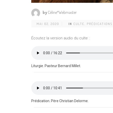
by
Céline*Webmaster
MAI 02, 2020
IN
CULTE
,
PRÉDICATIONS
Écoutez la version audio du culte :
Liturgie. Pasteur Bernard Millet.
Prédication. Père Christian Delorme.