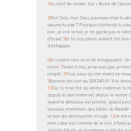
1
Du chef de chœur. Sur « Biche de l’auror
2
Mon Dieu, mon Dieu, pourquoi m’as-tu aba
sauves-tu pas ? Pourquoi n’entends-tu pa
pas ; je crie la nuit, je ne garde pas le sil
d’Israël.
5
En toi nos pères avaient mis leur 
d’échapper.
6
Ils criaient vers toi et ils échappaient ; il
honte.
7
Quant à moi, je ne suis pas un hom
peuple.
8
Tous ceux qui me voient se moque
9
Remets ton sort au SEIGNEUR ! Il lui donnera
10
Oui, tu m’as tiré du ventre maternel, tu
depuis le sein maternel, depuis le ventre
quand la détresse est proche, quand per
LE MOT DU TRÉSORIER
ÊTRE 
taureaux m’entoure, des bêtes du Bashân
un lion qui déchiquette et rugit.
15
Je me r
mon cœur est comme de la cire, il fond au 
comme l’argile, et ma langue s’attache à m