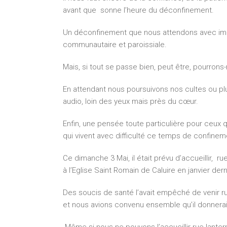
avant que sonne l’heure du déconfinement.
Un déconfinement que nous attendons avec impat
communautaire et paroissiale.
Mais, si tout se passe bien, peut être, pourrons
En attendant nous poursuivons nos cultes ou plu
audio, loin des yeux mais près du cœur.
Enfin, une pensée toute particulière pour ceux q
qui vivent avec difficulté ce temps de confinem
Ce dimanche 3 Mai, il était prévu d’accueillir, ru
à l’Eglise Saint Romain de Caluire en janvier dern
Des soucis de santé l’avait empêché de venir ru
et nous avions convenu ensemble qu’il donnerai 
Même si nous ne pouvons l’accueillir rue lanter