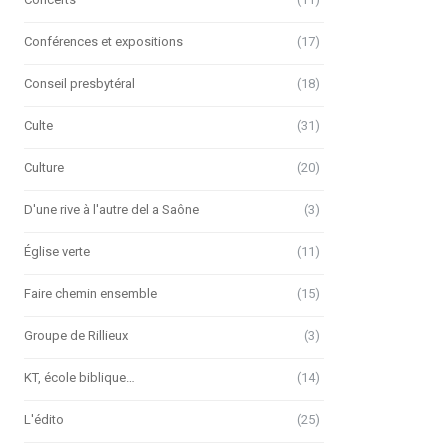
Conférences et expositions
(17)
Conseil presbytéral
(18)
Culte
(31)
Culture
(20)
D'une rive à l'autre del a Saône
(3)
Église verte
(11)
Faire chemin ensemble
(15)
Groupe de Rillieux
(3)
KT, école biblique…
(14)
L'édito
(25)