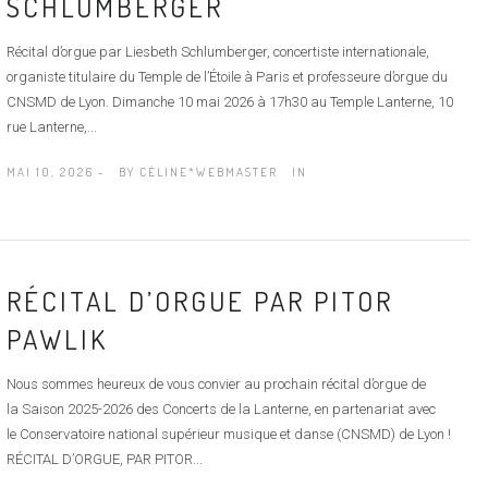
SCHLUMBERGER
Récital d’orgue par Liesbeth Schlumberger, concertiste internationale,
organiste titulaire du Temple de l’Étoile à Paris et professeure d’orgue du
CNSMD de Lyon. Dimanche 10 mai 2026 à 17h30 au Temple Lanterne, 10
rue Lanterne,...
MAI 10, 2026 -
BY
CÉLINE*WEBMASTER
IN
RÉCITAL D’ORGUE PAR PITOR
PAWLIK
Nous sommes heureux de vous convier au prochain récital d’orgue de
la Saison 2025-2026 des Concerts de la Lanterne, en partenariat avec
le Conservatoire national supérieur musique et danse (CNSMD) de Lyon !
RÉCITAL D’ORGUE, PAR PITOR...