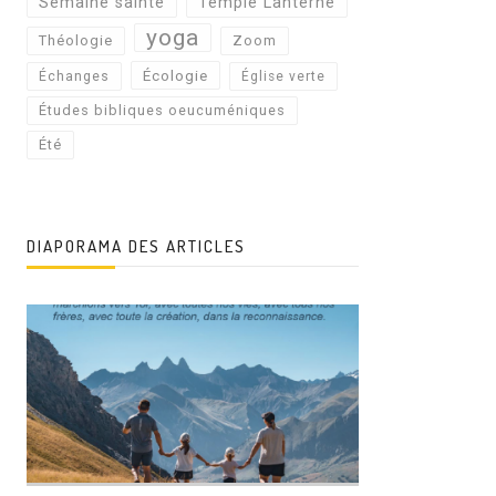
Semaine sainte
Temple Lanterne
yoga
Théologie
Zoom
Écologie
Échanges
Église verte
Études bibliques oeucuméniques
Été
DIAPORAMA DES ARTICLES