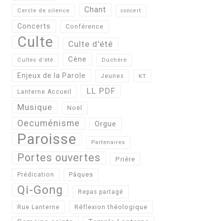
Chant
Cercle de silence
concert
Concerts
Conférence
Culte
Culte d'été
Cène
Cultes d'été
Duchère
Enjeux de la Parole
Jeunes
KT
LL PDF
Lanterne Accueil
Musique
Noël
Oecuménisme
Orgue
Paroisse
Partenaires
Portes ouvertes
Prière
Pâques
Prédication
Qi-Gong
Repas partagé
Réflexion théologique
Rue Lanterne