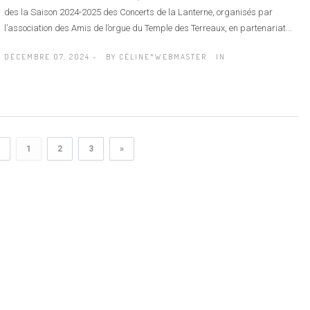
des la Saison 2024-2025 des Concerts de la Lanterne, organisés par
l’association des Amis de l’orgue du Temple des Terreaux, en partenariat...
DÉCEMBRE 07, 2024 -
BY
CÉLINE*WEBMASTER
IN
1
2
3
»