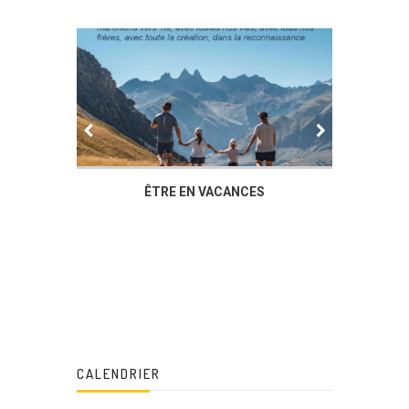
R
ÊTRE EN VACANCES
L’AG DU FO
DUCHÈRE,
CALENDRIER