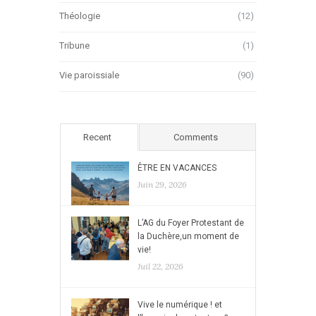
Théologie
(12)
Tribune
(1)
Vie paroissiale
(90)
Recent
Comments
ÊTRE EN VACANCES
Juin 29, 2026
L’AG du Foyer Protestant de
la Duchère,un moment de
vie!
Juil 22, 2026
Vive le numérique ! et