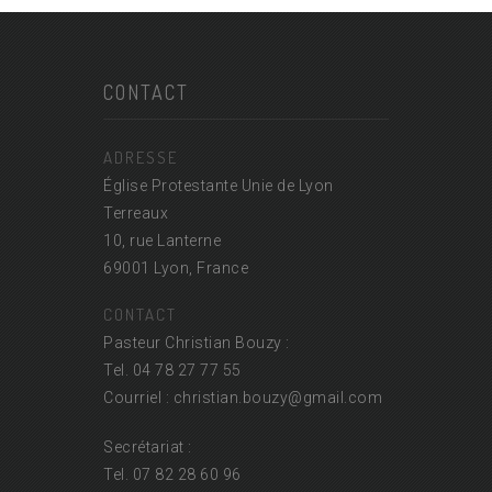
CONTACT
ADRESSE
Église Protestante Unie de Lyon
Terreaux
10, rue Lanterne
69001 Lyon, France
CONTACT
Pasteur Christian Bouzy :
Tel. 04 78 27 77 55
Courriel : christian.bouzy@
gmail.com
Secrétariat :
Tel. 07 82 28 60 96