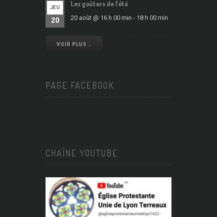
Les goûters de l’été
JEU
20 août @ 16 h 00 min
-
18 h 00 min
20
VOIR PLUS …
PAGE FACEBOOK
CHAÎNE YOUTUBE