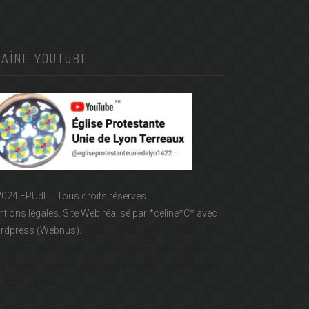
HAÎNE YOUTUBE
024 EPUdLT. Tous droits réservés.
tions légales.
Site Web réalisé par
*celine*C*
avec
rdpress (Webnus).
Temple Lanterne - Église réformée - Epudf -
LT - Acert - Temple protestant - rue Lanterne - Temple de la Lanterne -
se réformée des Terreaux - Église protestante à Lyon - Église réformée de
- église calviniste