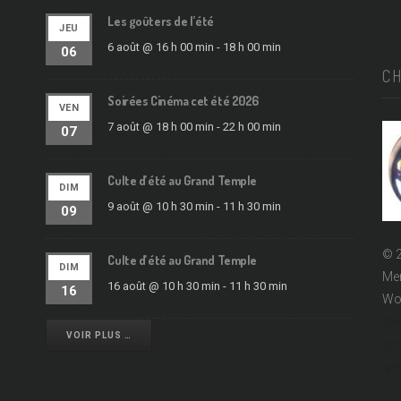
Les goûters de l’été
JEU
6 août @ 16 h 00 min
-
18 h 00 min
06
C
Soirées Cinéma cet été 2026
VEN
7 août @ 18 h 00 min
-
22 h 00 min
07
Culte d’été au Grand Temple
DIM
9 août @ 10 h 30 min
-
11 h 30 min
09
© 2
Culte d’été au Grand Temple
DIM
Men
16 août @ 10 h 30 min
-
11 h 30 min
16
Wo
EPUd
VOIR PLUS …
Égli
Lyon 