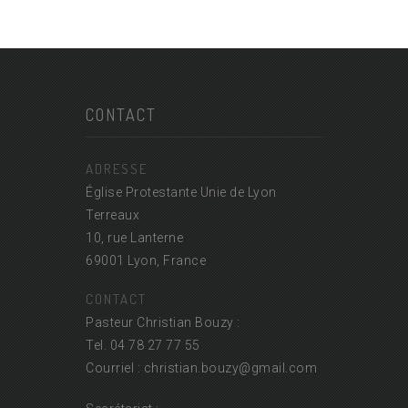
CONTACT
ADRESSE
Église Protestante Unie de Lyon
Terreaux
10, rue Lanterne
69001 Lyon, France
CONTACT
Pasteur Christian Bouzy :
Tel. 04 78 27 77 55
Courriel : christian.bouzy@
gmail.com