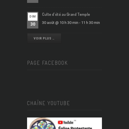
Culte d’été au Grand Temple
DIM
30 août @ 10 h 30 min
-
11 h 30 min
30
VOIR PLUS …
PAGE FACEBOOK
CHAÎNE YOUTUBE