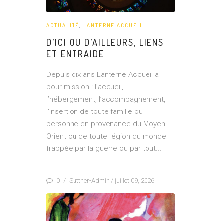
ACTUALITÉ
,
LANTERNE ACCUEIL
D’ICI OU D’AILLEURS, LIENS
ET ENTRAIDE
Depuis dix ans Lanterne Accueil a
pour mission : l’accueil,
l’hébergement, l’accompagnement,
l’insertion de toute famille ou
personne en provenance du Moyen-
Orient ou de toute région du monde
frappée par la guerre ou par tout...
0
/
Suttner-Admin
/ juillet 09, 2026