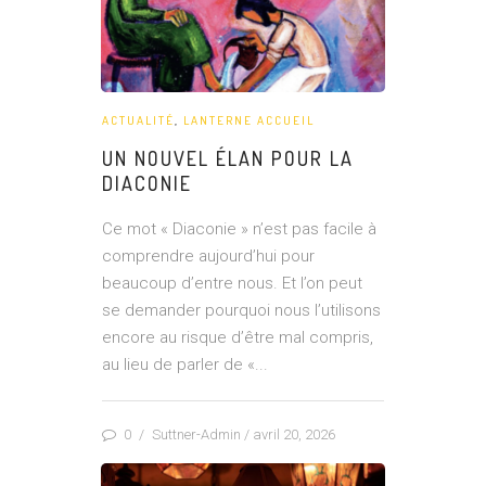
ACTUALITÉ
,
LANTERNE ACCUEIL
UN NOUVEL ÉLAN POUR LA
DIACONIE
Ce mot « Diaconie » n’est pas facile à
comprendre aujourd’hui pour
beaucoup d’entre nous. Et l’on peut
se demander pourquoi nous l’utilisons
encore au risque d’être mal compris,
au lieu de parler de «...
0
/
Suttner-Admin
/ avril 20, 2026