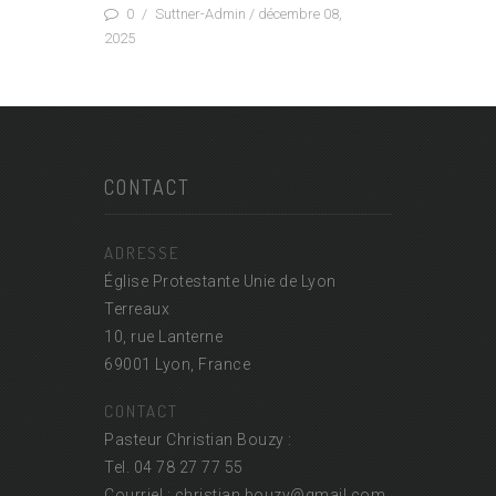
0
/
Suttner-Admin
/ décembre 08,
2025
CONTACT
ADRESSE
Église Protestante Unie de Lyon
Terreaux
10, rue Lanterne
69001 Lyon, France
CONTACT
Pasteur Christian Bouzy :
Tel. 04 78 27 77 55
Courriel : christian.bouzy@
gmail.com