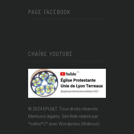
PAGE FACEBOOK
CHAÎNE YOUTUBE
© 2024 EPUdLT. Tous droits réservés.
Mentions légales.
Site Web réalisé par
*celine*C*
avec Wordpress (Webnus).
Temple Lanterne - Église réformée - Epudf - EPUdLT - Acert