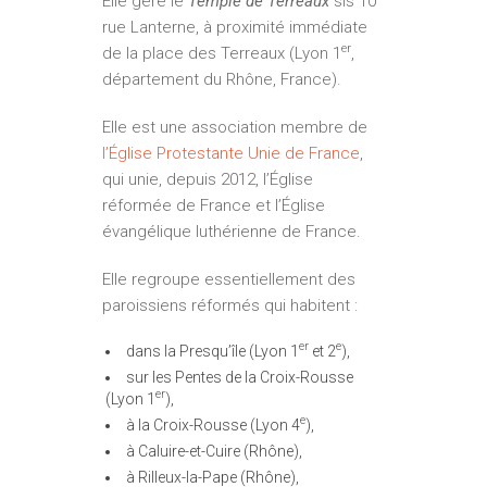
Elle gère le
Temple de Terreaux
sis 10
rue Lanterne
, à proximité immédiate
er
de la place des Terreaux (Lyon 1
,
département du Rhône, France).
Elle est une association membre de
l’Église Protestante Unie de France
,
qui unie, depuis 2012, l’Église
réformée de France et l’Église
évangélique luthérienne de France.
Elle regroupe essentiellement des
paroissiens réformés qui habitent :
er
e
dans la Presqu’île (Lyon 1
et 2
),
sur les Pentes de la Croix-Rousse
er
(Lyon 1
),
e
à la Croix-Rousse (Lyon 4
),
à Caluire-et-Cuire (Rhône),
à Rilleux-la-Pape (Rhône),