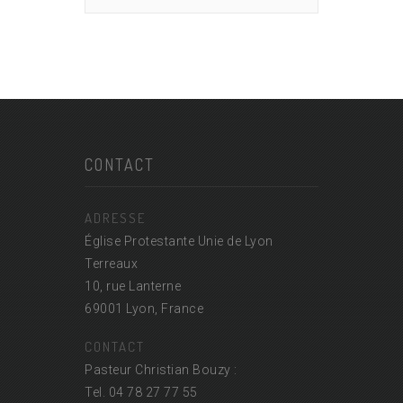
CONTACT
ADRESSE
Église Protestante Unie de Lyon
Terreaux
10, rue Lanterne
69001 Lyon, France
CONTACT
Pasteur Christian Bouzy :
Tel. 04 78 27 77 55