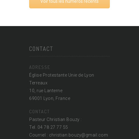
Voir tous les numéros récents
CONTACT
ADRESSE
Église Protestante Unie de Lyon
Terreaux
10, rue Lanterne
69001 Lyon, France
CONTACT
Pasteur Christian Bouzy :
Tel. 04 78 27 77 55
Courriel : christian.bouzy@
gmail.com