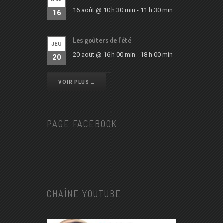
16 août @ 10 h 30 min
-
11 h 30 min
16
Les goûters de l’été
JEU
20 août @ 16 h 00 min
-
18 h 00 min
20
VOIR PLUS …
PAGE FACEBOOK
CHAÎNE YOUTUBE