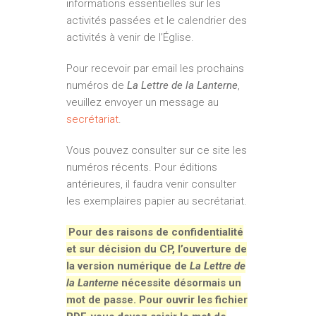
informations essentielles sur les
activités passées et le calendrier des
activités à venir de l’Église.
Pour recevoir par email les prochains
numéros de
La Lettre de la Lanterne
,
veuillez envoyer un message au
secrétariat
.
Vous pouvez consulter sur ce site les
numéros récents. Pour éditions
antérieures, il faudra venir consulter
les exemplaires papier au secrétariat.
Pour des raisons de confidentialité
et sur décision du CP, l’ouverture de
la version numérique de
La Lettre de
la Lanterne
nécessite désormais un
mot de passe. Pour ouvrir les fichier