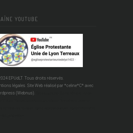
HAÎNE YOUTUBE
024 EPUdLT. Tous droits réservés.
tions légales.
Site Web réalisé par
*celine*C*
avec
rdpress (Webnus).
Temple Lanterne - Église réformée - Epudf -
LT - Acert - Temple protestant - rue Lanterne - Temple de la Lanterne -
se réformée des Terreaux - Église protestante à Lyon - Église réformée de
- église calviniste