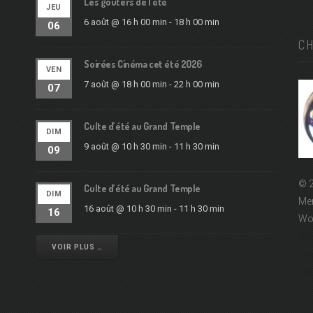
Les goûters de l’été
JEU
6 août @ 16 h 00 min
-
18 h 00 min
06
C
Soirées Cinéma cet été 2026
VEN
7 août @ 18 h 00 min
-
22 h 00 min
07
Culte d’été au Grand Temple
DIM
9 août @ 10 h 30 min
-
11 h 30 min
09
© 2
Culte d’été au Grand Temple
DIM
Men
16 août @ 10 h 30 min
-
11 h 30 min
16
Wo
EPUd
VOIR PLUS …
Égli
Lyon 