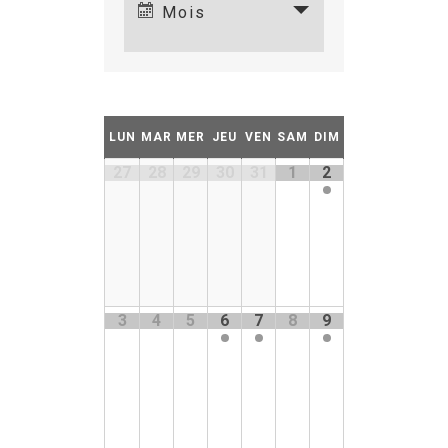
Mois
LUN
MAR
MER
JEU
VEN
SAM
DIM
27
28
29
30
31
1
2
3
4
5
6
7
8
9