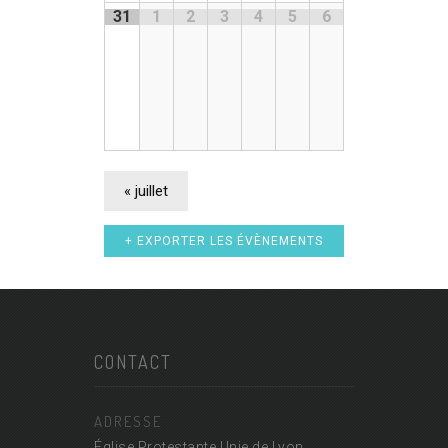
31
1
2
3
4
5
6
«
juillet
+ EXPORTER LES ÉVÈNEMENTS
CONTACT
ADRESSE
Église Protestante Unie de Lyon