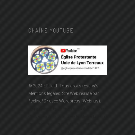
CHAÎNE YOUTUBE
© 2024 EPUdLT. Tous droits réservés.
Mentions légales.
Site Web réalisé par
*celine*C*
avec Wordpress (Webnus).
Temple Lanterne - Église réformée - Epudf - EPUdLT - Acert
- Temple protestant - rue Lanterne - Temple de la Lanterne -
Église réformée des Terreaux - Église protestante à Lyon -
Église réformée de Lyon - église calviniste