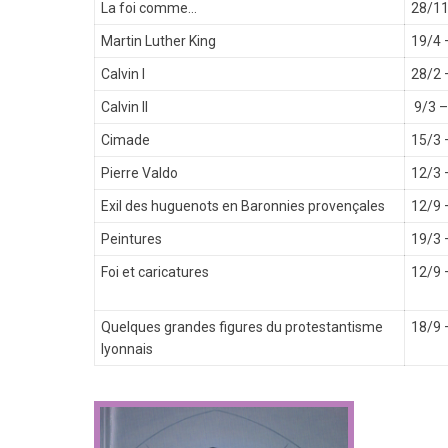
La foi comme…
28/11
Martin Luther King
19/4 
Calvin I
28/2 
Calvin II
9/3 –
Cimade
15/3 
Pierre Valdo
12/3 
Exil des huguenots en Baronnies provençales
12/9 
Peintures
19/3 
Foi et caricatures
12/9 
Quelques grandes figures du protestantisme
18/9 
lyonnais