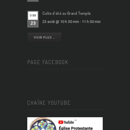
Culte d’été au Grand Temple
DIM
23 août @ 10 h 30 min
-
11 h 30 min
23
VOIR PLUS …
PAGE FACEBOOK
CHAÎNE YOUTUBE