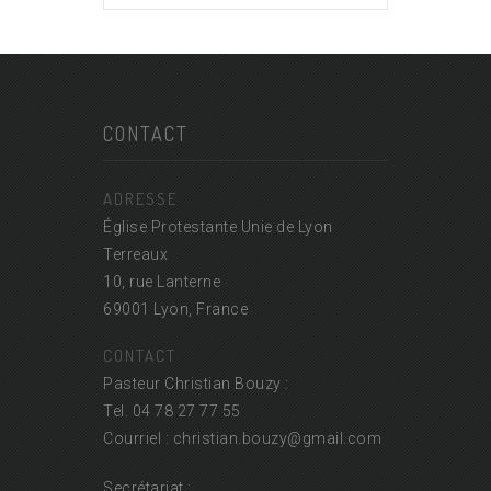
CONTACT
ADRESSE
Église Protestante Unie de Lyon
Terreaux
10, rue Lanterne
69001 Lyon, France
CONTACT
Pasteur Christian Bouzy :
Tel. 04 78 27 77 55
Courriel : christian.bouzy@
gmail.com
Secrétariat :