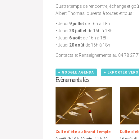
Quatre temps de rencontre, échange et goûte
Albert Thomas, ouverts à toutes et tous :
• Jeudi
9 juillet
de 16h à 18h
• Jeudi
23 juillet
de 16h à 18h
• Jeudi
6 août
de 16h à 18h
• Jeudi
20 août
de 16h à 18h
Contacts et Renseignements au 04 78 27 7
+ GOOGLE AGENDA
+ EXPORTER VERS
Évènements liés
Culte d’été au Grand Temple
Culte d’é
9 août @ 10 h 30 min
-
11 h 30
16 août @ 