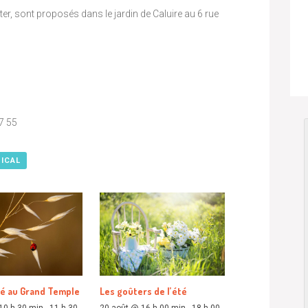
r, sont proposés dans le jardin de Caluire au 6 rue
7 55
 ICAL
té au Grand Temple
Les goûters de l’été
10 h 30 min
-
11 h 30
20 août @ 16 h 00 min
-
18 h 00