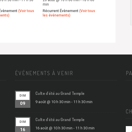
min
 Évènement
(Voir tous
Récurrent Évènement
(Voir tous
ments)
les événements)
ÉVÉNEMENTS À VENIR
P
Culte d’été au Grand Temple
DIM
9 août @ 10 h 30 min
-
11 h 30 min
09
C
Culte d’été au Grand Temple
DIM
16 août @ 10 h 30 min
-
11 h 30 min
16