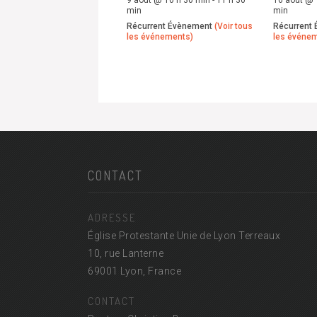
min
min
Récurrent Évènement
(Voir tous
Récurrent
les événements)
les événe
CONTACT
ADRESSE
Église Protestante Unie de Lyon Terreaux
10, rue Lanterne
69001 Lyon, France
CONTACT