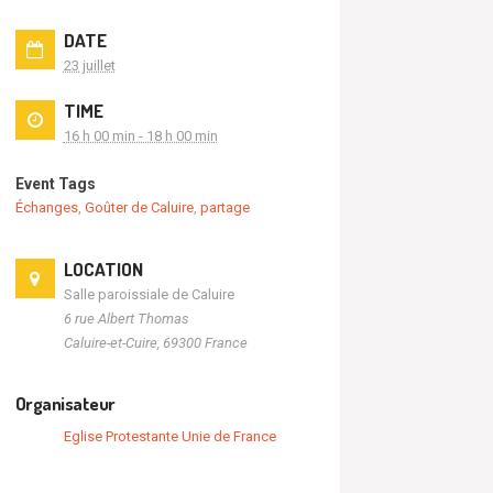
DATE
23 juillet
TIME
16 h 00 min - 18 h 00 min
Event Tags
Échanges
,
Goûter de Caluire
,
partage
LOCATION
Salle paroissiale de Caluire
6 rue Albert Thomas
Caluire-et-Cuire
,
69300
France
Organisateur
Eglise Protestante Unie de France