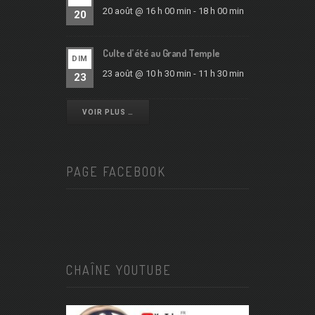
20 août @ 16 h 00 min
-
18 h 00 min
20
Culte d’été au Grand Temple
DIM
23 août @ 10 h 30 min
-
11 h 30 min
23
VOIR PLUS …
PAGE FACEBOOK
CHAÎNE YOUTUBE