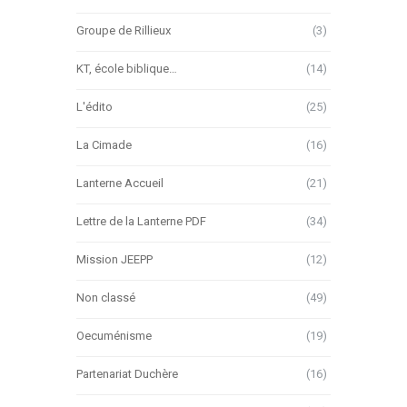
Groupe de Rillieux
(3)
KT, école biblique…
(14)
L'édito
(25)
La Cimade
(16)
Lanterne Accueil
(21)
Lettre de la Lanterne PDF
(34)
Mission JEEPP
(12)
Non classé
(49)
Oecuménisme
(19)
Partenariat Duchère
(16)