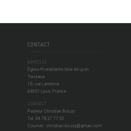
CONTACT
ADRESSE
Église Protestante Unie de Lyon
Terreaux
10, rue Lanterne
69001 Lyon, France
CONTACT
Pasteur Christian Bouzy :
Tel. 04 78 27 77 55
Courriel : christian.bouzy@
gmail.com