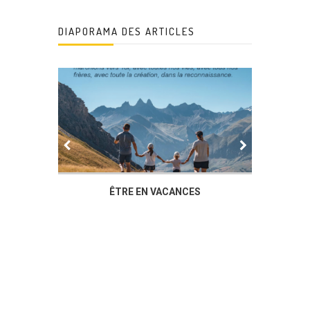
DIAPORAMA DES ARTICLES
ER
ÊTRE EN VACANCES
L’AG DU F
DUCHÈR