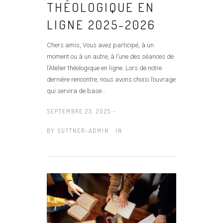
THÉOLOGIQUE EN
LIGNE 2025-2026
Chers amis, Vous avez participé, à un
moment ou à un autre, à l’une des séances de
l’Atelier théologique en ligne. Lors de notre
dernière rencontre, nous avons choisi l’ouvrage
qui servira de base...
SEPTEMBRE 23, 2025 -
BY
SUTTNER-ADMIN
IN