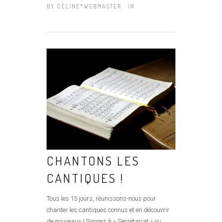
BY
CÉLINE*WEBMASTER
IN
CHANTONS LES
CANTIQUES !
Tous les 15 jours, réunissons-nous pour
chanter les cantiques connus et en découvrir
de nouveaux ! Sonnez à « Secrétariat » ou