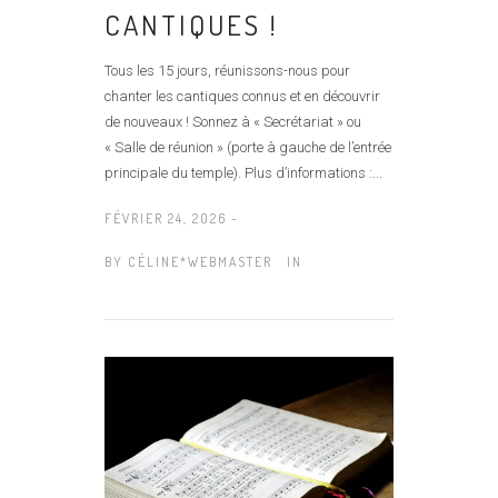
CANTIQUES !
Tous les 15 jours, réunissons-nous pour
chanter les cantiques connus et en découvrir
de nouveaux ! Sonnez à « Secrétariat » ou
« Salle de réunion » (porte à gauche de l’entrée
principale du temple). Plus d’informations :...
FÉVRIER 24, 2026 -
BY
CÉLINE*WEBMASTER
IN