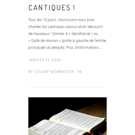
CANTIQUES !
Tous les 15 jours, réunissons-nous pour
chanter les cantiques connus et en découvrir
de nouveaux ! Sonnez à « Secrétariat » ou
« Salle de réunion » (porte à gauche de l’entrée
principale du temple). Plus d’informations :...
JANVIER 13, 2026 -
BY
CÉLINE*WEBMASTER
IN