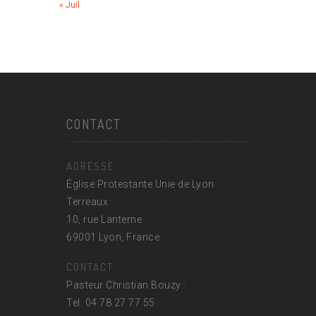
« Juil
CONTACT
ADRESSE
Église Protestante Unie de Lyon
Terreaux
10, rue Lanterne
69001 Lyon, France
CONTACT
Pasteur Christian Bouzy :
Tel. 04 78 27 77 55