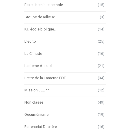
Faire chemin ensemble
(15)
Groupe de Rillieux
(3)
KT, école biblique…
(14)
L'édito
(25)
La Cimade
(16)
Lanterne Accueil
(21)
Lettre de la Lanterne PDF
(34)
Mission JEEPP
(12)
Non classé
(49)
Oecuménisme
(19)
Partenariat Duchère
(16)