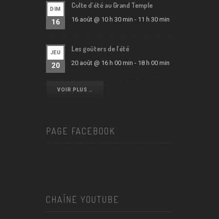
Culte d’été au Grand Temple
DIM
16 août @ 10 h 30 min
-
11 h 30 min
16
Les goûters de l’été
JEU
20 août @ 16 h 00 min
-
18 h 00 min
20
VOIR PLUS …
PAGE FACEBOOK
CHAÎNE YOUTUBE