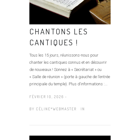
CHANTONS LES
CANTIQUES !
Tous les 15 jours, réunissons-nous pour
chanter les cantiques connus et en découvrir
de nouveaux ! Sonnez à « Secrétariat » ou
« Salle de réunion » (porte à gauche de l’entrée
principale du temple). Plus d’informations :...
FÉVRIER 10, 2026 -
BY
CÉLINE*WEBMASTER
IN