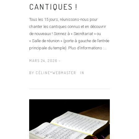
CANTIQUES !
Tous les 15 jours, réunissons-nous pour
chanter les cantiques connus et en découvrir
de nouveaux ! Sonnez à « Secrétariat » ou
« Salle de réunion » (porte à gauche de l’entrée
principale du temple). Plus d’informations :...
MARS 24, 2026 -
BY
CÉLINE*WEBMASTER
IN