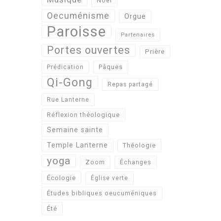
Noël
Oecuménisme
Orgue
Paroisse
Partenaires
Portes ouvertes
Prière
Pâques
Prédication
Qi-Gong
Repas partagé
Rue Lanterne
Réflexion théologique
Semaine sainte
Temple Lanterne
Théologie
yoga
Zoom
Échanges
Écologie
Église verte
Études bibliques oeucuméniques
Été