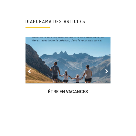
DIAPORAMA DES ARTICLES
IER
ÊTRE EN VACANCES
L’AG DU
DUCHÈ