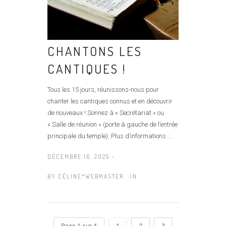
CHANTONS LES
CANTIQUES !
Tous les 15 jours, réunissons-nous pour
chanter les cantiques connus et en découvrir
de nouveaux ! Sonnez à « Secrétariat » ou
« Salle de réunion » (porte à gauche de l’entrée
principale du temple). Plus d’informations :...
DÉCEMBRE 16, 2025 -
BY
CÉLINE*WEBMASTER
IN
Page 1 sur 4
1
2
3