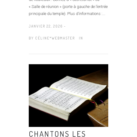
« Salle de réunion » (porte à gauche de l’entrée
principale du temple). Plus d’informations :...
JANVIER 22, 2026 -
BY
CÉLINE*WEBMASTER
IN
CHANTONS LES