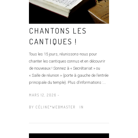
CHANTONS LES
CANTIQUES !
Tous les 15 jours, réunissons-nous pour
chanter les cantiques connus et en découvrir
de nouveaux ! Sonnez à « Secrétariat » ou
« Salle de réunion » (porte à gauche de l’entrée
principale du temple). Plus d’informations :...
MARS 12, 2026 -
BY
CÉLINE*WEBMASTER
IN