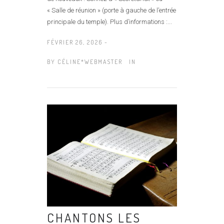
« Salle de réunion » (porte à gauche de l’entrée
principale du temple). Plus d’informations :...
FÉVRIER 26, 2026 -
BY
CÉLINE*WEBMASTER
IN
CHANTONS LES