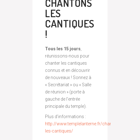
CHANTONS
LES
CANTIQUES
!
Tous les 15 jours
,
réunissons-nous pour
chanter les cantiques
connus et en découvrir
de nouveaux ! Sonnez à
« Secrétariat » ou « Salle
de réunion » (porte à
gauche de l’entrée
principale du temple).
Plus d’informations :
http://www.templelanterne.fr/chantons-
les-cantiques/