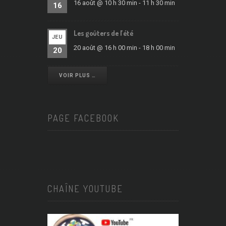
16 août @ 10 h 30 min
-
11 h 30 min
16
Les goûters de l’été
JEU
20 août @ 16 h 00 min
-
18 h 00 min
20
VOIR PLUS …
PAGE FACEBOOK
CHAÎNE YOUTUBE