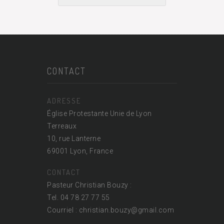
CONTACT
ADRESSE
Église Protestante Unie de Lyon
Terreaux
10, rue Lanterne
69001 Lyon, France
CONTACT
Pasteur Christian Bouzy :
Tel. 04 78 27 77 55
Courriel : christian.bouzy@
gmail.com