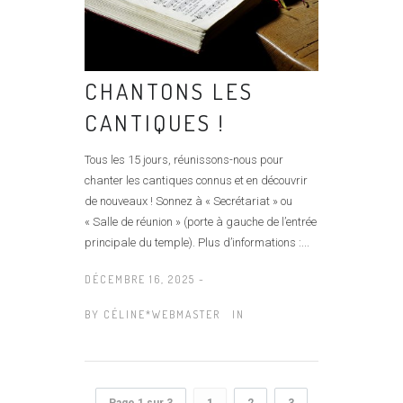
CHANTONS LES
CANTIQUES !
Tous les 15 jours, réunissons-nous pour
chanter les cantiques connus et en découvrir
de nouveaux ! Sonnez à « Secrétariat » ou
« Salle de réunion » (porte à gauche de l’entrée
principale du temple). Plus d’informations :...
DÉCEMBRE 16, 2025 -
BY
CÉLINE*WEBMASTER
IN
Page 1 sur 3
1
2
3