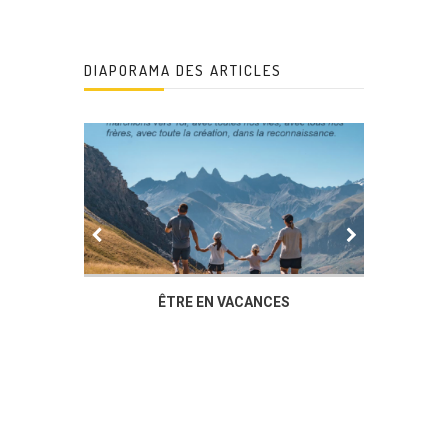
DIAPORAMA DES ARTICLES
IER
ÊTRE EN VACANCES
L’AG DU
DUCHÈ