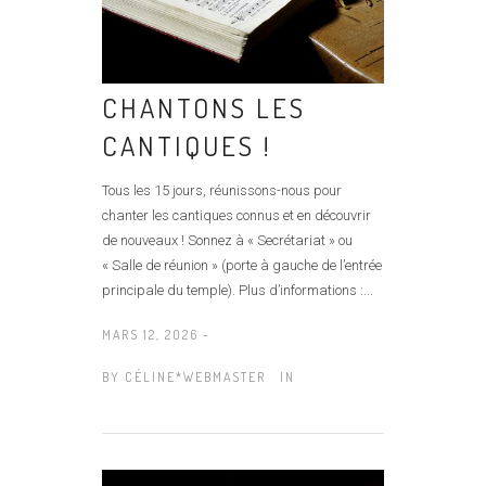
CHANTONS LES
CANTIQUES !
Tous les 15 jours, réunissons-nous pour
chanter les cantiques connus et en découvrir
de nouveaux ! Sonnez à « Secrétariat » ou
« Salle de réunion » (porte à gauche de l’entrée
principale du temple). Plus d’informations :...
MARS 12, 2026 -
BY
CÉLINE*WEBMASTER
IN