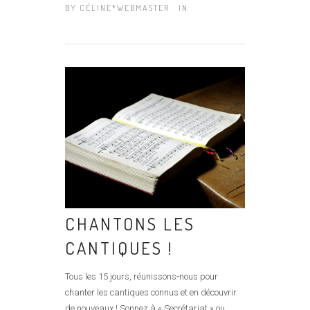
BY
CÉLINE*WEBMASTER
IN
CHANTONS LES
CANTIQUES !
Tous les 15 jours, réunissons-nous pour
chanter les cantiques connus et en découvrir
de nouveaux ! Sonnez à « Secrétariat » ou