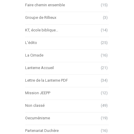
Faire chemin ensemble
(15)
Groupe de Rillieux
(3)
KT, école biblique…
(14)
L'édito
(25)
La Cimade
(16)
Lanterne Accueil
(21)
Lettre de la Lanterne PDF
(34)
Mission JEEPP
(12)
Non classé
(49)
Oecuménisme
(19)
Partenariat Duchère
(16)