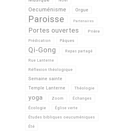
Noël
Oecuménisme
Orgue
Paroisse
Partenaires
Portes ouvertes
Prière
Pâques
Prédication
Qi-Gong
Repas partagé
Rue Lanterne
Réflexion théologique
Semaine sainte
Temple Lanterne
Théologie
yoga
Zoom
Échanges
Écologie
Église verte
Études bibliques oeucuméniques
Été