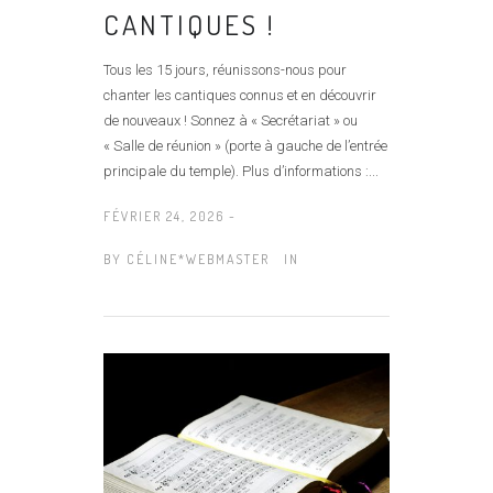
CANTIQUES !
Tous les 15 jours, réunissons-nous pour
chanter les cantiques connus et en découvrir
de nouveaux ! Sonnez à « Secrétariat » ou
« Salle de réunion » (porte à gauche de l’entrée
principale du temple). Plus d’informations :...
FÉVRIER 24, 2026 -
BY
CÉLINE*WEBMASTER
IN