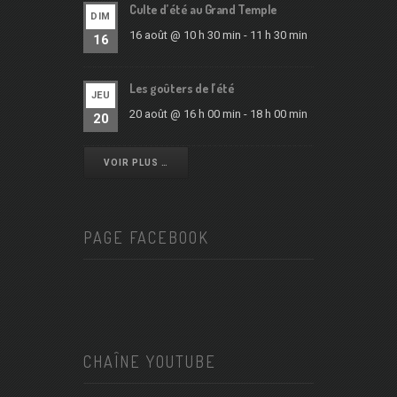
Culte d’été au Grand Temple
DIM
16 août @ 10 h 30 min
-
11 h 30 min
16
Les goûters de l’été
JEU
20 août @ 16 h 00 min
-
18 h 00 min
20
VOIR PLUS …
PAGE FACEBOOK
CHAÎNE YOUTUBE