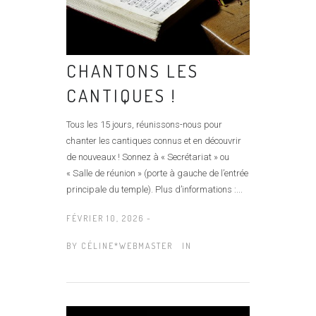
CHANTONS LES
CANTIQUES !
Tous les 15 jours, réunissons-nous pour
chanter les cantiques connus et en découvrir
de nouveaux ! Sonnez à « Secrétariat » ou
« Salle de réunion » (porte à gauche de l’entrée
principale du temple). Plus d’informations :...
FÉVRIER 10, 2026 -
BY
CÉLINE*WEBMASTER
IN