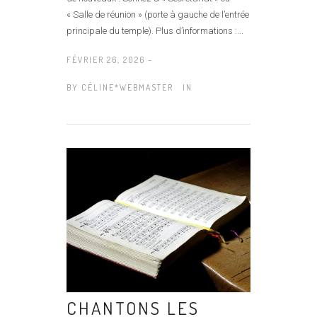
« Salle de réunion » (porte à gauche de l’entrée
principale du temple). Plus d’informations :...
FÉVRIER 26, 2026 -
BY
CÉLINE*WEBMASTER
IN
CHANTONS LES