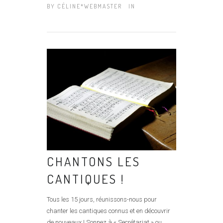
BY
CÉLINE*WEBMASTER
IN
CHANTONS LES
CANTIQUES !
Tous les 15 jours, réunissons-nous pour
chanter les cantiques connus et en découvrir
de nouveaux ! Sonnez à « Secrétariat » ou