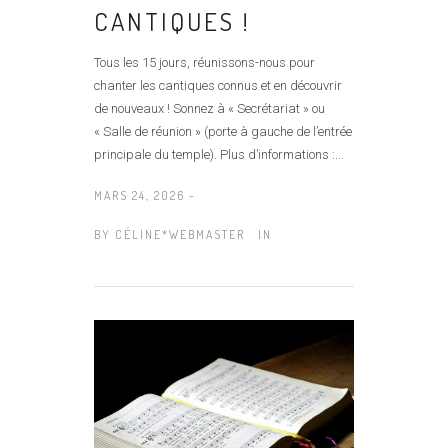
CANTIQUES !
Tous les 15 jours, réunissons-nous pour
chanter les cantiques connus et en découvrir
de nouveaux ! Sonnez à « Secrétariat » ou
« Salle de réunion » (porte à gauche de l’entrée
principale du temple). Plus d’informations :...
MARS 24, 2026 -
BY
CÉLINE*WEBMASTER
IN