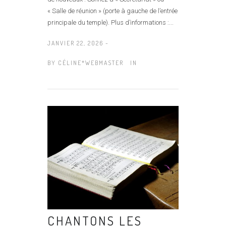
« Salle de réunion » (porte à gauche de l’entrée
principale du temple). Plus d’informations :...
JANVIER 22, 2026 -
BY
CÉLINE*WEBMASTER
IN
CHANTONS LES