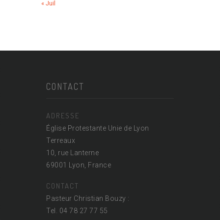
« Juil
CONTACT
ADRESSE
Église Protestante Unie de Lyon
Terreaux
10, rue Lanterne
69001 Lyon, France
CONTACT
Pasteur Christian Bouzy :
Tel. 04 78 27 77 55