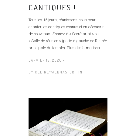
CANTIQUES !
Tous les 15 jours, réunissons-nous pour
chanter les cantiques connus et en découvrir
de nouveaux ! Sonnez à « Secrétariat » ou
« Salle de réunion » (porte à gauche de l’entrée
principale du temple). Plus d’informations :...
JANVIER 13, 2026 -
BY
CÉLINE*WEBMASTER
IN