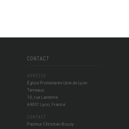
CONTACT
ADRESSE
Église Protestante Unie de Lyon
Terreaux
10, rue Lanterne
69001 Lyon, France
CONTACT
Pasteur Christian Bouzy :