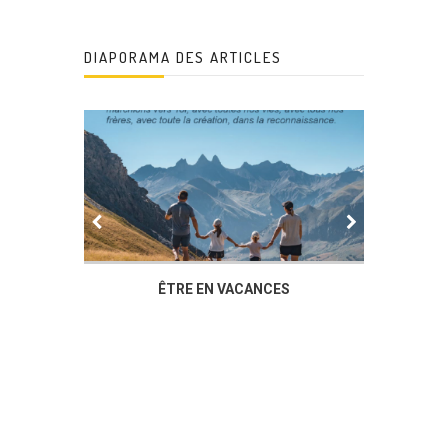
DIAPORAMA DES ARTICLES
IER
ÊTRE EN VACANCES
L’AG DU
DUCHÈ