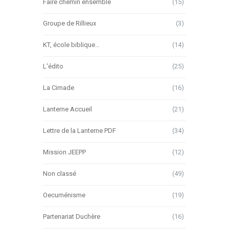
Faire chemin ensemble
(15)
Groupe de Rillieux
(3)
KT, école biblique…
(14)
L'édito
(25)
La Cimade
(16)
Lanterne Accueil
(21)
Lettre de la Lanterne PDF
(34)
Mission JEEPP
(12)
Non classé
(49)
Oecuménisme
(19)
Partenariat Duchère
(16)