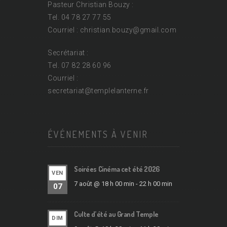
Pasteur Christian Bouzy :
Tel. 04 78 27 77 55
Courriel : christian.bouzy@
gmail.com
Secrétariat :
Tel. 07 82 28 60 96
Courriel :
secretariat@
templelanterne.fr
ÉVÉNEMENTS À VENIR
Soirées Cinéma cet été 2026
VEN
7 août @ 18 h 00 min
-
22 h 00 min
07
Culte d’été au Grand Temple
DIM