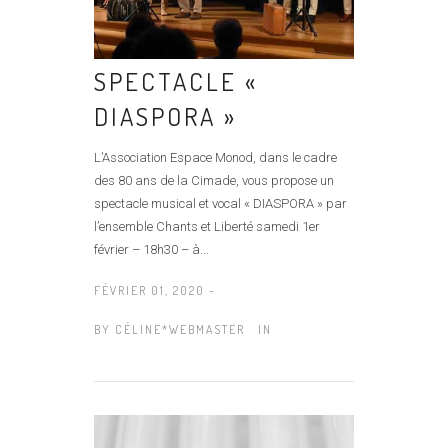
SPECTACLE «
DIASPORA »
L’Association Espace Monod, dans le cadre
des 80 ans de la Cimade, vous propose un
spectacle musical et vocal « DIASPORA » par
l’ensemble Chants et Liberté samedi 1er
février – 18h30 – à...
FÉVRIER 01, 2020 -
BY
CÉLINE*WEBMASTER
IN