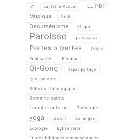
LL PDF
KT
Lanterne Accueil
Musique
Noël
Oecuménisme
Orgue
Paroisse
Partenaires
Portes ouvertes
Prière
Pâques
Prédication
Qi-Gong
Repas partagé
Rue Lanterne
Réflexion théologique
Semaine sainte
Temple Lanterne
Théologie
yoga
Zoom
Échanges
Écologie
Église verte
Études bibliques oeucuméniques