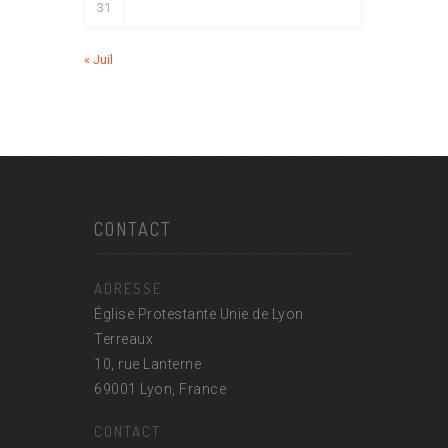
31
« Juil
CONTACT
ADRESSE
Église Protestante Unie de Lyon
Terreaux
10, rue Lanterne
69001 Lyon, France
CONTACT