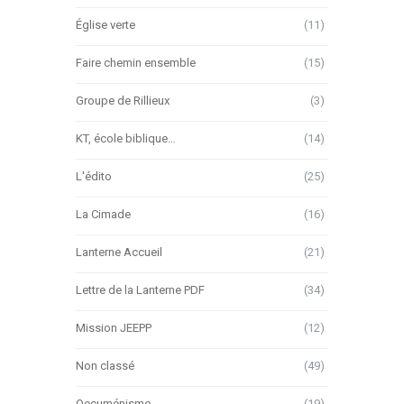
Église verte
(11)
Faire chemin ensemble
(15)
Groupe de Rillieux
(3)
KT, école biblique…
(14)
L'édito
(25)
La Cimade
(16)
Lanterne Accueil
(21)
Lettre de la Lanterne PDF
(34)
Mission JEEPP
(12)
Non classé
(49)
Oecuménisme
(19)