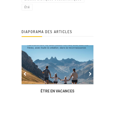
Été
DIAPORAMA DES ARTICLES
IER
ÊTRE EN VACANCES
L’AG DU
DUCHÈ