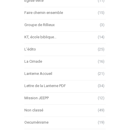
Église verte
(11)
Faire chemin ensemble
(15)
Groupe de Rillieux
(3)
KT, école biblique…
(14)
L'édito
(25)
La Cimade
(16)
Lanterne Accueil
(21)
Lettre de la Lanterne PDF
(34)
Mission JEEPP
(12)
Non classé
(49)
Oecuménisme
(19)