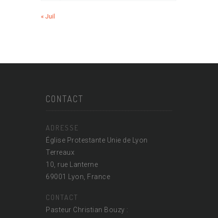
« Juil
CONTACT
ADRESSE
Église Protestante Unie de Lyon
Terreaux
10, rue Lanterne
69001 Lyon, France
CONTACT
Pasteur Christian Bouzy :