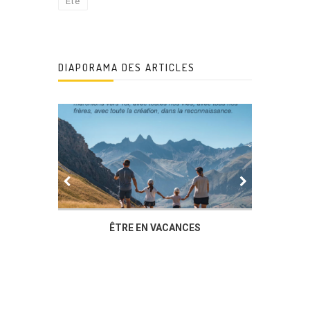
Été
DIAPORAMA DES ARTICLES
IER
ÊTRE EN VACANCES
L’AG DU
DUCHÈ