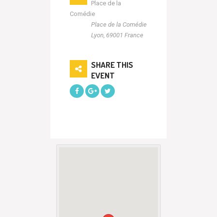
Place de la
Comédie
Place de la Comédie
Lyon
,
69001
France
SHARE THIS
EVENT