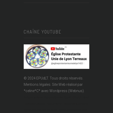
CHAÎNE YOUTUBE
© 2024 EPUdLT. Tous droits réservés.
Mentions légales.
Site Web réalisé par
*celine*C*
avec Wordpress (Webnus).
Temple Lanterne - Église réformée - Epudf - EPUdLT - Acert
- Temple protestant - rue Lanterne - Temple de la Lanterne -
Église réformée des Terreaux - Église protestante à Lyon -