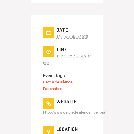
DATE
12 novembre 2025
TIME
18 h 30 min - 19 h 30
min
Event Tags
Cercle de silence
,
Partenaires
WEBSITE
http://www.cercledesilence.fr/enpratique/lyon.php
LOCATION