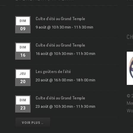
Culte d’été au Grand Temple
DIM
9 août @ 10 h 30 min
-
11 h 30 min
09
C
Culte d’été au Grand Temple
DIM
16 août @ 10 h 30 min
-
11 h 30 min
16
Les goûters de l’été
JEU
20 août @ 16 h 00 min
-
18 h 00 min
20
© 2
Culte d’été au Grand Temple
DIM
Men
23 août @ 10 h 30 min
-
11 h 30 min
23
Wo
EPUd
VOIR PLUS …
Égli