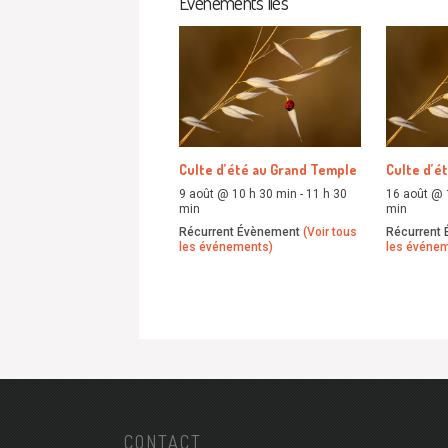
Évènements liés
Culte d’été au Grand Temple
Culte d’é
9 août @ 10 h 30 min
-
11 h 30
16 août @ 
min
min
Récurrent Évènement
(Voir tous
Récurrent
les événements)
les événe
CONTACT