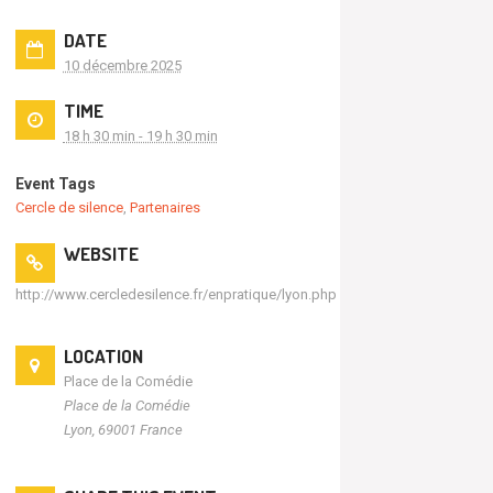
DATE
10 décembre 2025
TIME
18 h 30 min - 19 h 30 min
Event Tags
Cercle de silence
,
Partenaires
WEBSITE
http://www.cercledesilence.fr/enpratique/lyon.php
LOCATION
Place de la Comédie
Place de la Comédie
Lyon
,
69001
France