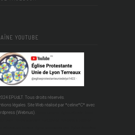
HAÎNE YOUTUBE
024 EPUdLT. Tous droits réservés.
tions légales.
Site Web réalisé par
*celine*C*
avec
rdpress (Webnus).
Temple Lanterne - Église réformée - Epudf -
LT - Acert - Temple protestant - rue Lanterne - Temple de la Lanterne -
se réformée des Terreaux - Église protestante à Lyon - Église réformée de