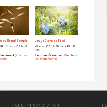
té au Grand Temple
Les goûters de l’été
10 h 30 min
-
11 h 30
20 août @ 16 h 00 min
-
18 h 00
min
 Évènement
(Voir tous
Récurrent Évènement
(Voir tous
ments)
les événements)
ÉVÉNEMENTS À VENIR
P