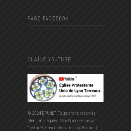
PAGE FACEBOOK
CHAÎNE YOUTUBE
© 2024 EPUdLT. Tous droits réservés.
Mentions légales.
Site Web réalisé par
*celine*C*
avec Wordpress (Webnus).