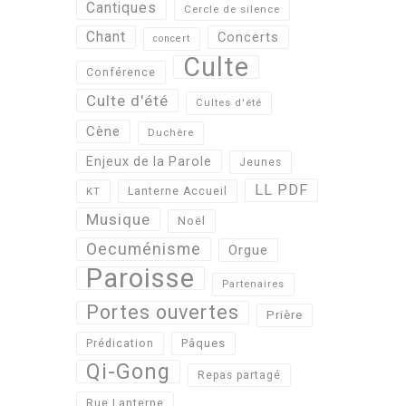
Cantiques
Cercle de silence
Chant
Concerts
concert
Culte
Conférence
Culte d'été
Cultes d'été
Cène
Duchère
Enjeux de la Parole
Jeunes
LL PDF
KT
Lanterne Accueil
Musique
Noël
Oecuménisme
Orgue
Paroisse
Partenaires
Portes ouvertes
Prière
Pâques
Prédication
Qi-Gong
Repas partagé
Rue Lanterne