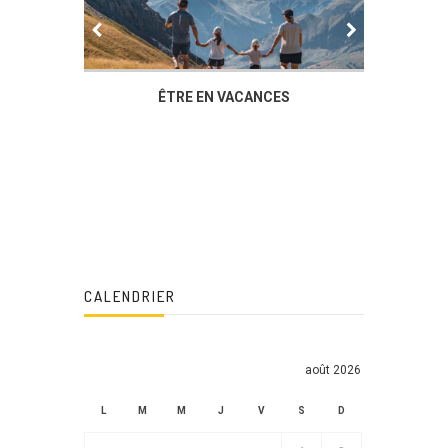
ÊTRE EN VACANCES
L’AG DU FOYER PROTES
DUCHÈRE,UN MOMENT
CALENDRIER
août 2026
L
M
M
J
V
S
D