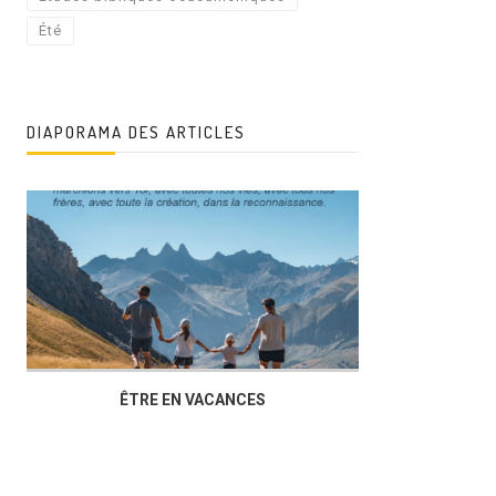
Été
DIAPORAMA DES ARTICLES
ÊTRE EN VACANCES
L’AG DU FOY
DUCHÈRE,U