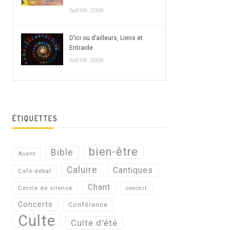
Juil 09, 2026
D’ici ou d’ailleurs, Liens et
Entraide
Juil 09, 2026
ÉTIQUETTES
bien-être
Bible
Avent
Caluire
Cantiques
Café-débat
Chant
Cercle de silence
concert
Concerts
Conférence
Culte
Culte d'été