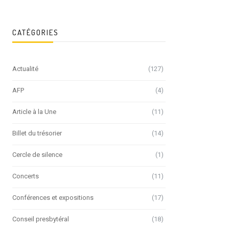
CATÉGORIES
Actualité
(127)
AFP
(4)
Article à la Une
(11)
Billet du trésorier
(14)
Cercle de silence
(1)
Concerts
(11)
Conférences et expositions
(17)
Conseil presbytéral
(18)