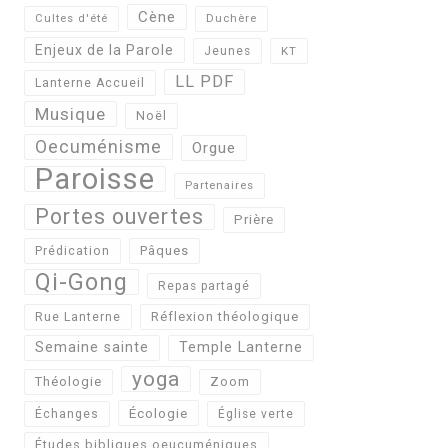
Cène
Cultes d'été
Duchère
Enjeux de la Parole
Jeunes
KT
LL PDF
Lanterne Accueil
Musique
Noël
Oecuménisme
Orgue
Paroisse
Partenaires
Portes ouvertes
Prière
Pâques
Prédication
Qi-Gong
Repas partagé
Réflexion théologique
Rue Lanterne
Semaine sainte
Temple Lanterne
yoga
Théologie
Zoom
Écologie
Échanges
Église verte
Études bibliques oeucuméniques