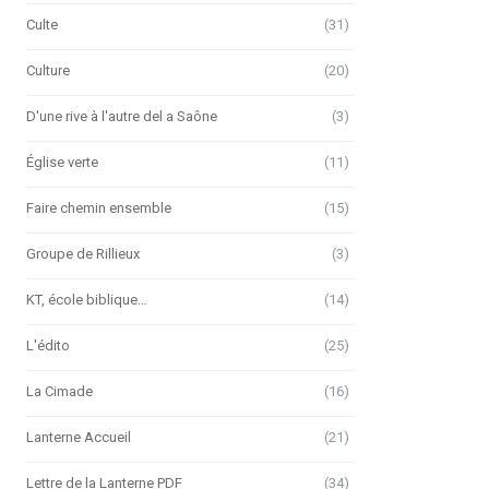
Culte
(31)
Culture
(20)
D'une rive à l'autre del a Saône
(3)
Église verte
(11)
Faire chemin ensemble
(15)
Groupe de Rillieux
(3)
KT, école biblique…
(14)
L'édito
(25)
La Cimade
(16)
Lanterne Accueil
(21)
Lettre de la Lanterne PDF
(34)