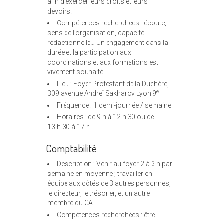
afin d’exercer leurs droits et leurs
devoirs.
Compétences recherchées : écoute,
sens de l’organisation, capacité
rédactionnelle… Un engagement dans la
durée et la participation aux
coordinations et aux formations est
vivement souhaité.
Lieu : Foyer Protestant de la Duchère,
e
309 avenue Andreï Sakharov Lyon 9
Fréquence : 1 demi-journée / semaine
Horaires : de 9 h à 12 h 30 ou de
13 h 30 à 17 h
Comptabilité
Description : Venir au foyer 2 à 3 h par
semaine en moyenne ; travailler en
équipe aux côtés de 3 autres personnes,
le directeur, le trésorier, et un autre
membre du CA.
Compétences recherchées : être