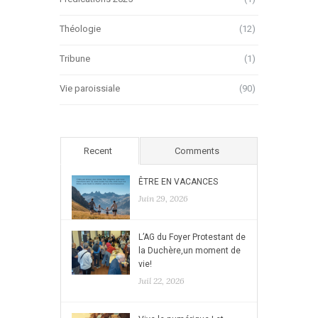
Théologie
(12)
Tribune
(1)
Vie paroissiale
(90)
Recent
Comments
ÊTRE EN VACANCES
Juin 29, 2026
L’AG du Foyer Protestant de
la Duchère,un moment de
vie!
Juil 22, 2026