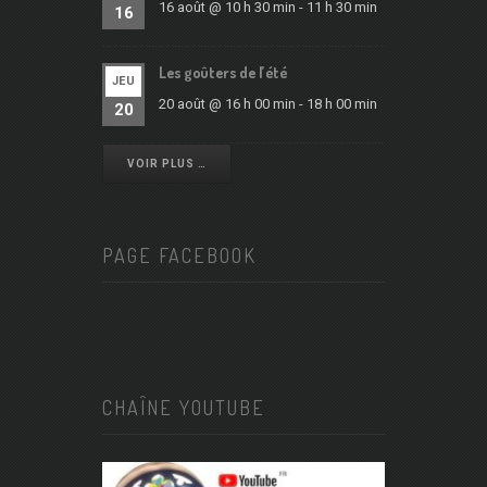
16 août @ 10 h 30 min
-
11 h 30 min
16
Les goûters de l’été
JEU
20 août @ 16 h 00 min
-
18 h 00 min
20
VOIR PLUS …
PAGE FACEBOOK
CHAÎNE YOUTUBE