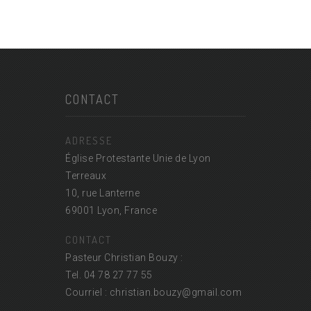
CONTACT
ADRESSE
Église Protestante Unie de Lyon
Terreaux
10, rue Lanterne
69001 Lyon, France
CONTACT
Pasteur Christian Bouzy :
Tel. 04 78 27 77 55
Courriel : christian.bouzy@
gmail.com