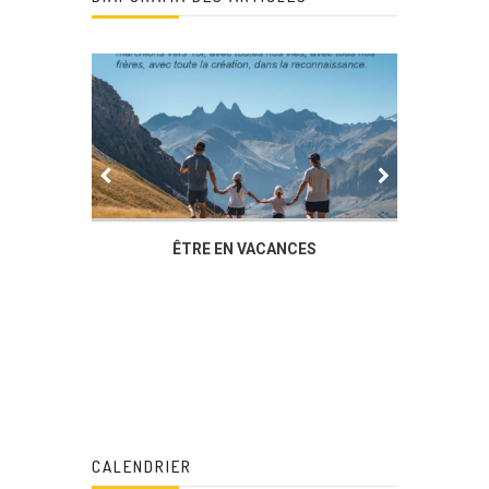
IER
ÊTRE EN VACANCES
L’AG DU
DUCHÈ
CALENDRIER