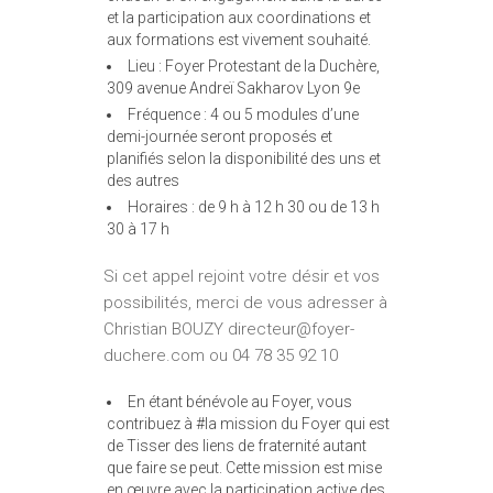
et la participation aux coordinations et
aux formations est vivement souhaité.
Lieu : Foyer Protestant de la Duchère,
309 avenue Andreï Sakharov Lyon 9e
Fréquence : 4 ou 5 modules d’une
demi-journée seront proposés et
planifiés selon la disponibilité des uns et
des autres
Horaires : de 9 h à 12 h 30 ou de 13 h
30 à 17 h
Si cet appel rejoint votre désir et vos
possibilités, merci de vous adresser à
Christian BOUZY directeur@
foyer-
duchere.com ou 04 78 35 92 10
En étant bénévole au Foyer, vous
contribuez à #la mission du Foyer qui est
de Tisser des liens de fraternité autant
que faire se peut. Cette mission est mise
en œuvre avec la participation active des