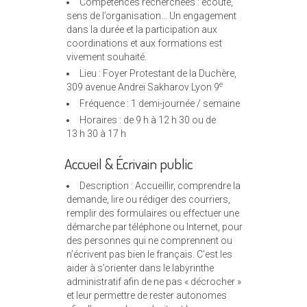
Compétences recherchées : écoute,
sens de l’organisation… Un engagement
dans la durée et la participation aux
coordinations et aux formations est
vivement souhaité.
Lieu : Foyer Protestant de la Duchère,
e
309 avenue Andreï Sakharov Lyon 9
Fréquence : 1 demi-journée / semaine
Horaires : de 9 h à 12 h 30 ou de
13 h 30 à 17 h
Accueil & Écrivain public
Description : Accueillir, comprendre la
demande, lire ou rédiger des courriers,
remplir des formulaires ou effectuer une
démarche par téléphone ou Internet, pour
des personnes qui ne comprennent ou
n’écrivent pas bien le français. C’est les
aider à s’orienter dans le labyrinthe
administratif afin de ne pas « décrocher »
et leur permettre de rester autonomes