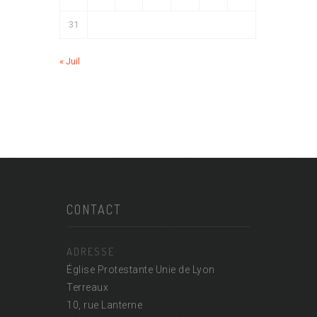
31
« Juil
CONTACT
ADRESSE
Église Protestante Unie de Lyon
Terreaux
10, rue Lanterne