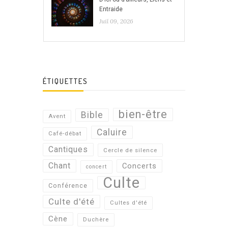
Entraide
Juil 09, 2026
ÉTIQUETTES
bien-être
Bible
Avent
Caluire
Café-débat
Cantiques
Cercle de silence
Chant
Concerts
concert
Culte
Conférence
Culte d'été
Cultes d'été
Cène
Duchère