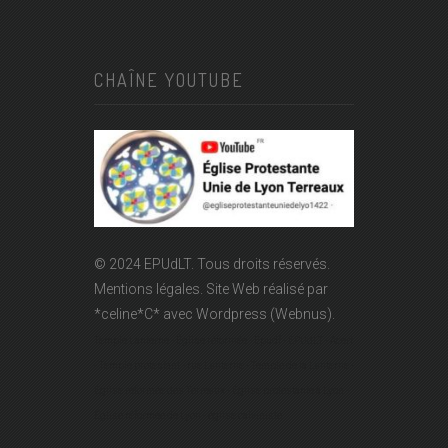
CHAÎNE YOUTUBE
© 2024 EPUdLT. Tous droits réservés.
Mentions légales.
Site Web réalisé par
*celine*C*
avec Wordpress (Webnus).
Temple Lanterne - Église réformée - Epudf - EPUdLT - Acert
- Temple protestant - rue Lanterne - Temple de la Lanterne -
Église réformée des Terreaux - Église protestante à Lyon -
Église réformée de Lyon - église calviniste