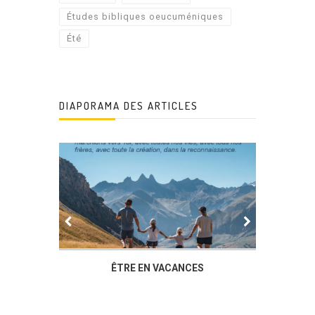
Études bibliques oeucuméniques
Été
DIAPORAMA DES ARTICLES
IER
ÊTRE EN VACANCES
L’AG DU
DUCHÈ