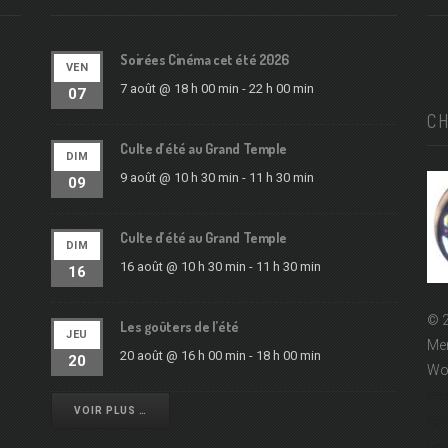
Soirées Cinéma cet été 2026
VEN
7 août @ 18 h 00 min
-
22 h 00 min
07
C
Culte d’été au Grand Temple
DIM
9 août @ 10 h 30 min
-
11 h 30 min
09
Culte d’été au Grand Temple
DIM
16 août @ 10 h 30 min
-
11 h 30 min
16
© 2
Les goûters de l’été
JEU
Men
20 août @ 16 h 00 min
-
18 h 00 min
20
Wo
EPUd
VOIR PLUS …
Égli
Lyon 