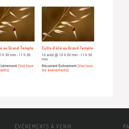
té au Grand Temple
Culte d’été au Grand Temple
0 h 30 min
-
11 h 30
16 août @ 10 h 30 min
-
11 h 30
min
 Évènement
(Voir tous
Récurrent Évènement
(Voir tous
ments)
les événements)
ÉVÉNEMENTS À VENIR
P