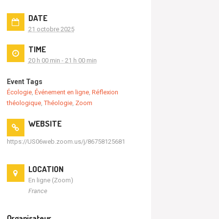
DATE
21 octobre 2025
TIME
20 h 00 min - 21 h 00 min
Event Tags
Écologie
,
Événement en ligne
,
Réflexion
théologique
,
Théologie
,
Zoom
WEBSITE
https://US06web.zoom.us/j/86758125681
LOCATION
En ligne (Zoom)
France
Organisateur