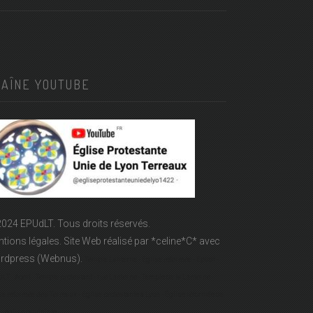
HAÎNE YOUTUBE
024 EPUdLT. Tous droits réservés.
tions légales.
Site Web réalisé par
*celine*C*
avec
rdpress (Webnus).
Temple Lanterne - Église réformée - Epudf -
LT - Acert - Temple protestant - rue Lanterne - Temple de la Lanterne -
se réformée des Terreaux - Église protestante à Lyon - Église réformée de
- église calviniste