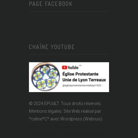
PAGE FACEBOOK
CHAÎNE YOUTUBE
© 2024 EPUdLT. Tous droits réservés.
Mentions légales.
Site Web réalisé par
*celine*C*
avec Wordpress (Webnus).
Temple Lanterne - Église réformée - Epudf - EPUdLT - Acert
- Temple protestant - rue Lanterne - Temple de la Lanterne -