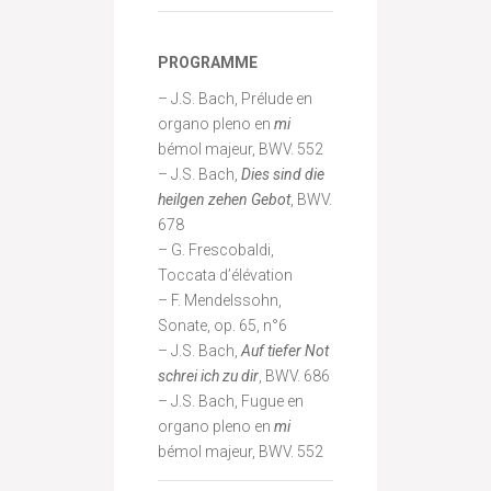
PROGRAMME
– J.S. Bach, Prélude en
organo pleno en
mi
bémol majeur, BWV. 552
– J.S. Bach,
Dies sind die
heilgen zehen Gebot
, BWV.
678
– G. Frescobaldi,
Toccata d’élévation
– F. Mendelssohn,
Sonate, op. 65, n°6
– J.S. Bach,
Auf tiefer Not
schrei ich zu dir
, BWV. 686
– J.S. Bach, Fugue en
organo pleno en
mi
bémol majeur, BWV. 552