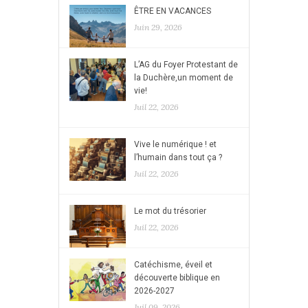
ÊTRE EN VACANCES
Juin 29, 2026
L’AG du Foyer Protestant de
la Duchère,un moment de
vie!
Juil 22, 2026
Vive le numérique ! et
l’humain dans tout ça ?
Juil 22, 2026
Le mot du trésorier
Juil 22, 2026
Catéchisme, éveil et
découverte biblique en
2026-2027
Juil 09, 2026