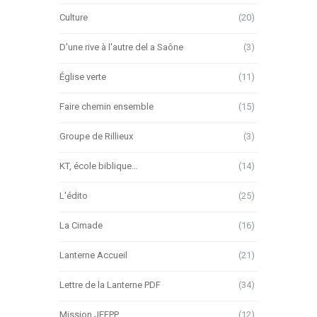
Culture
(20)
D'une rive à l'autre del a Saône
(3)
Église verte
(11)
Faire chemin ensemble
(15)
Groupe de Rillieux
(3)
KT, école biblique…
(14)
L'édito
(25)
La Cimade
(16)
Lanterne Accueil
(21)
Lettre de la Lanterne PDF
(34)
Mission JEEPP
(12)