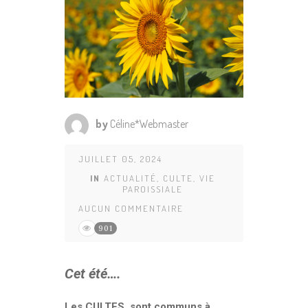
by
Céline*Webmaster
JUILLET 05, 2024
IN
ACTUALITÉ
,
CULTE
,
VIE
PAROISSIALE
AUCUN COMMENTAIRE
901
Cet été….
Les CULTES
sont communs à