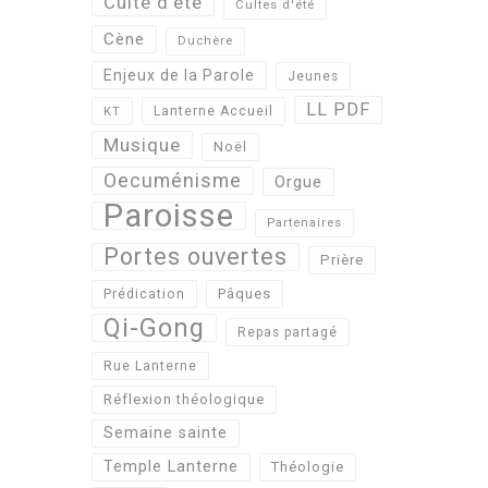
Culte d'été
Cultes d'été
Cène
Duchère
Enjeux de la Parole
Jeunes
LL PDF
KT
Lanterne Accueil
Musique
Noël
Oecuménisme
Orgue
Paroisse
Partenaires
Portes ouvertes
Prière
Pâques
Prédication
Qi-Gong
Repas partagé
Rue Lanterne
Réflexion théologique
Semaine sainte
Temple Lanterne
Théologie