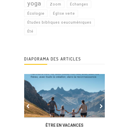
yoga
Zoom
Échanges
Écologie
Église verte
Études bibliques oeucuméniques
Été
DIAPORAMA DES ARTICLES
IER
ÊTRE EN VACANCES
L’AG DU