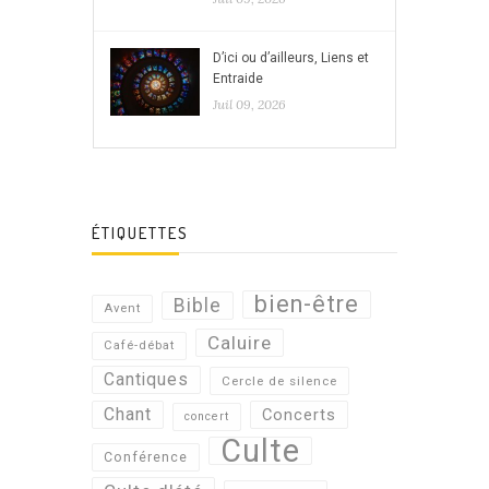
D’ici ou d’ailleurs, Liens et
Entraide
Juil 09, 2026
ÉTIQUETTES
bien-être
Bible
Avent
Caluire
Café-débat
Cantiques
Cercle de silence
Chant
Concerts
concert
Culte
Conférence