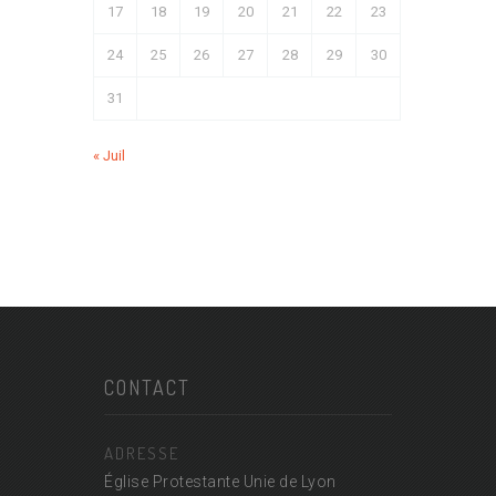
17
18
19
20
21
22
23
24
25
26
27
28
29
30
31
« Juil
CONTACT
ADRESSE
Église Protestante Unie de Lyon