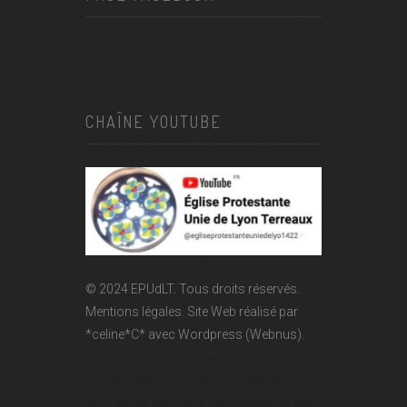
CHAÎNE YOUTUBE
© 2024 EPUdLT. Tous droits réservés.
Mentions légales.
Site Web réalisé par
*celine*C*
avec Wordpress (Webnus).
Temple Lanterne - Église réformée - Epudf - EPUdLT - Acert
- Temple protestant - rue Lanterne - Temple de la Lanterne -
Église réformée des Terreaux - Église protestante à Lyon -