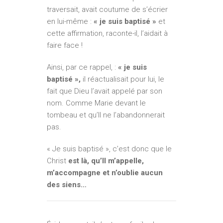
traversait, avait coutume de s’écrier
en lui-même :
« je suis baptisé »
et
cette affirmation, raconte-il, l’aidait à
faire face !
Ainsi, par ce rappel, :
« je suis
baptisé »,
il réactualisait pour lui, le
fait que Dieu l’avait appelé par son
nom. Comme Marie devant le
tombeau et qu’Il ne l’abandonnerait
pas.
« Je suis baptisé », c’est donc que le
Christ
est là,
qu’Il m’appelle,
m’accompagne et n’oublie aucun
des siens…