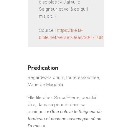
disciples : « J’ai vu le
Seigneur, et voilà ce qu’il
m’a dit. »
Source :
https://lire.la-
bible.net/verset/Jean/20/1/TOB
Prédication
Regardez-la courir, toute essoufflée,
Marie de Magdala.
Elle file chez Simon-Pierre, pour lui
dire, dans sa peur et dans sa
panique :
« On a enlevé le Seigneur du
tombeau et nous ne savons pas où on
l’a mis. »