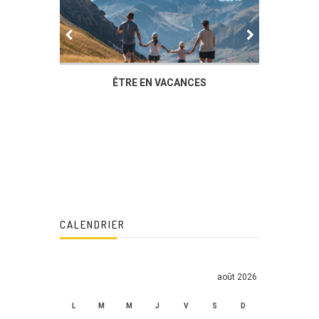
IER
ÊTRE EN VACANCES
L’AG DU
DUCHÈ
CALENDRIER
août 2026
L
M
M
J
V
S
D