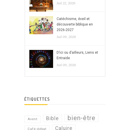
Juil 22, 2026
Catéchisme, éveil et
découverte biblique en
2026-2027
Juil 09, 2026
D’ici ou d’ailleurs, Liens et
Entraide
Juil 09, 2026
ÉTIQUETTES
bien-être
Bible
Avent
Caluire
Café-débat