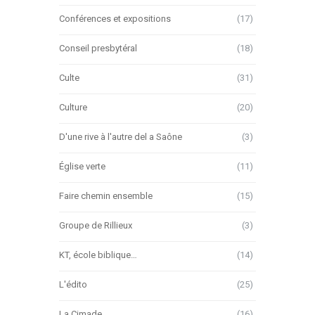
Conférences et expositions
(17)
Conseil presbytéral
(18)
Culte
(31)
Culture
(20)
D'une rive à l'autre del a Saône
(3)
Église verte
(11)
Faire chemin ensemble
(15)
Groupe de Rillieux
(3)
KT, école biblique…
(14)
L'édito
(25)
La Cimade
(16)