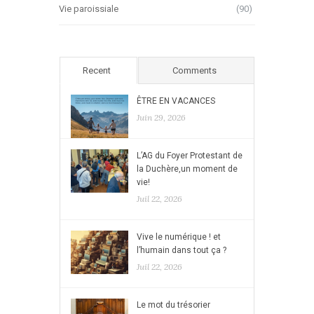
Vie paroissiale
(90)
Recent
Comments
ÊTRE EN VACANCES
Juin 29, 2026
L’AG du Foyer Protestant de
la Duchère,un moment de
vie!
Juil 22, 2026
Vive le numérique ! et
l’humain dans tout ça ?
Juil 22, 2026
Le mot du trésorier