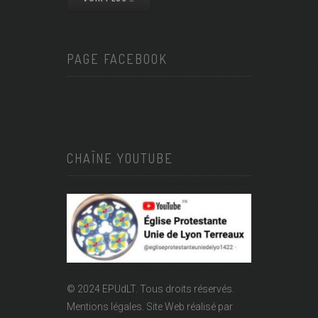
PAGE FACEBOOK
CHAÎNE YOUTUBE
© 2024 EPUdLT. Tous droits réservés.
Mentions légales.
Site Web réalisé par