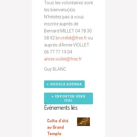
Tous les volontaires sont
les bienvenu(e)s.
N’hésitez pas à vous
inscrire auprès de
Bernard MILLET 04 78 30
58 92
bn.millet@
free.fr
ou
auprès d’Annie VIOLLET
06 77 77 19 04
annie.viollet@
free.fr
Guy BLANC
+ GOOGLE AGENDA
+ EXPORTER VERS
ICAL
Évènements liés
Culte d’été
au Grand
Temple