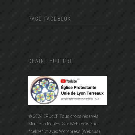
PAGE FACEBOOK
CHAÎNE YOUTUBE
© 2024 EPUdLT. Tous droits réservés.
Mentions légales.
Site Web réalisé par
*celine*C*
avec Wordpress (Webnus).