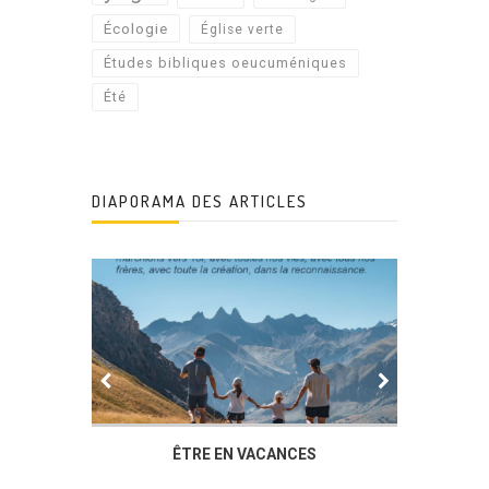
Écologie
Église verte
Études bibliques oeucuméniques
Été
DIAPORAMA DES ARTICLES
IER
ÊTRE EN VACANCES
L’AG DU
DUCHÈ