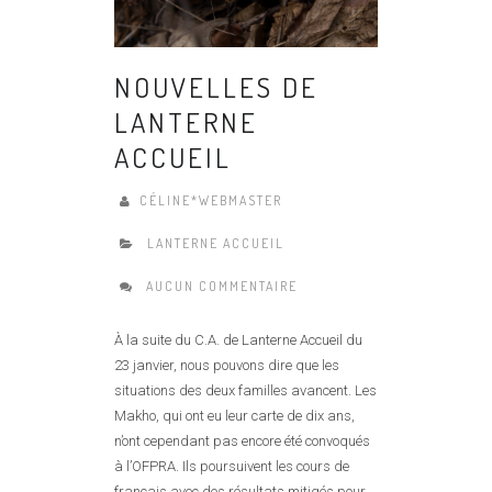
NOUVELLES DE
LANTERNE
ACCUEIL
CÉLINE*WEBMASTER
LANTERNE ACCUEIL
AUCUN COMMENTAIRE
À la suite du C.A. de Lanterne Accueil du
23 janvier, nous pouvons dire que les
situations des deux familles avancent. Les
Makho, qui ont eu leur carte de dix ans,
n’ont cependant pas encore été convoqués
à l’OFPRA. Ils poursuivent les cours de
français avec des résultats mitigés pour