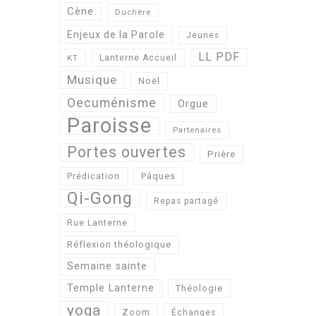
Cène
Duchère
Enjeux de la Parole
Jeunes
LL PDF
KT
Lanterne Accueil
Musique
Noël
Oecuménisme
Orgue
Paroisse
Partenaires
Portes ouvertes
Prière
Pâques
Prédication
Qi-Gong
Repas partagé
Rue Lanterne
Réflexion théologique
Semaine sainte
Temple Lanterne
Théologie
yoga
Zoom
Échanges