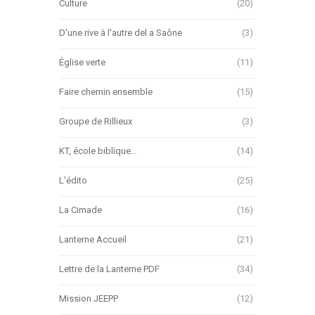
Culture
(20)
D'une rive à l'autre del a Saône
(3)
Église verte
(11)
Faire chemin ensemble
(15)
Groupe de Rillieux
(3)
KT, école biblique…
(14)
L'édito
(25)
La Cimade
(16)
Lanterne Accueil
(21)
Lettre de la Lanterne PDF
(34)
Mission JEEPP
(12)