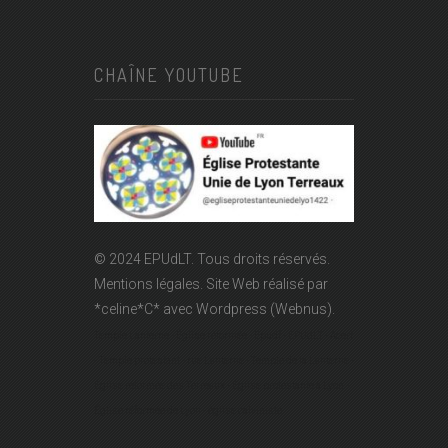
CHAÎNE YOUTUBE
© 2024 EPUdLT. Tous droits réservés.
Mentions légales.
Site Web réalisé par
*celine*C*
avec Wordpress (Webnus).
Temple Lanterne - Église réformée - Epudf - EPUdLT - Acert
- Temple protestant - rue Lanterne - Temple de la Lanterne -
Église réformée des Terreaux - Église protestante à Lyon -
Église réformée de Lyon - église calviniste