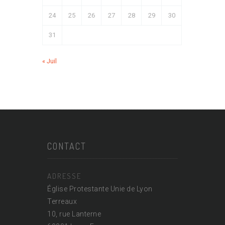
24
25
26
27
28
29
30
31
« Juil
CONTACT
ADRESSE
Église Protestante Unie de Lyon
Terreaux
10, rue Lanterne