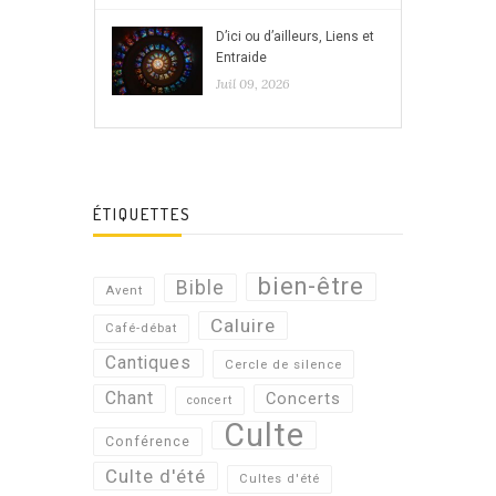
D’ici ou d’ailleurs, Liens et
Entraide
Juil 09, 2026
ÉTIQUETTES
bien-être
Bible
Avent
Caluire
Café-débat
Cantiques
Cercle de silence
Chant
Concerts
concert
Culte
Conférence
Culte d'été
Cultes d'été