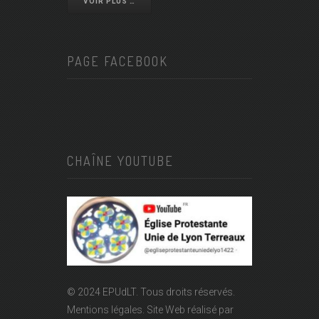
VOIR PLUS …
PAGE FACEBOOK
CHAÎNE YOUTUBE
© 2024 EPUdLT. Tous droits réservés.
Mentions légales.
Site Web réalisé par