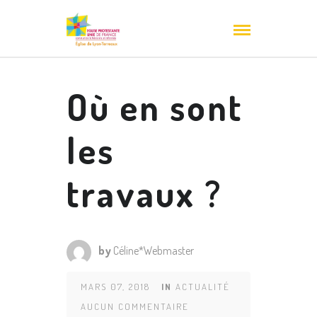
Où en sont
les
travaux ?
by
Céline*Webmaster
MARS 07, 2018
IN
ACTUALITÉ
AUCUN COMMENTAIRE