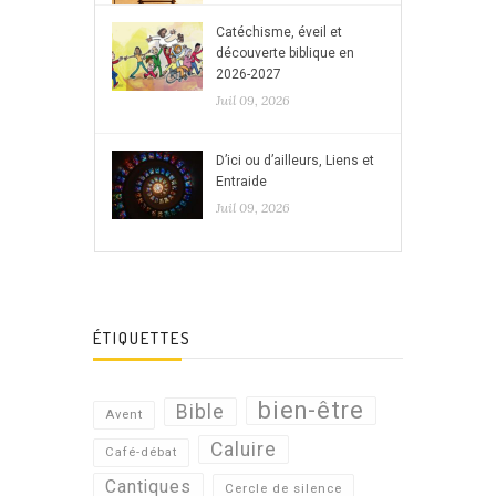
Catéchisme, éveil et
découverte biblique en
2026-2027
Juil 09, 2026
D’ici ou d’ailleurs, Liens et
Entraide
Juil 09, 2026
ÉTIQUETTES
bien-être
Bible
Avent
Caluire
Café-débat
Cantiques
Cercle de silence