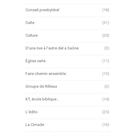
Conseil presbytéral
(18)
Culte
(31)
Culture
(20)
D'une rive à l'autre del a Saône
(3)
Église verte
(11)
Faire chemin ensemble
(15)
Groupe de Rillieux
(3)
KT, école biblique…
(14)
L'édito
(25)
La Cimade
(16)