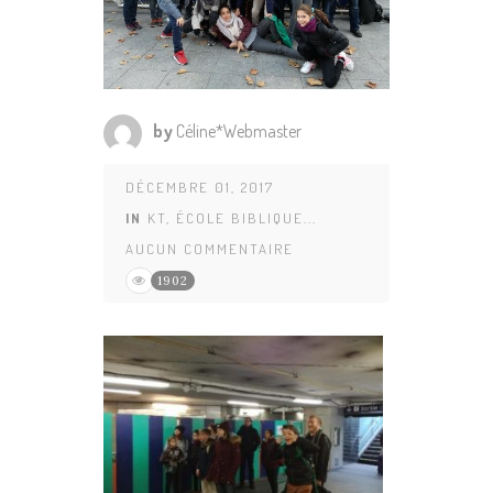
by
Céline*Webmaster
DÉCEMBRE 01, 2017
IN
KT, ÉCOLE BIBLIQUE...
AUCUN COMMENTAIRE
1902