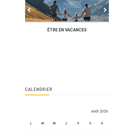
IER
ÊTRE EN VACANCES
L’AG DU
DUCHÈ
CALENDRIER
août 2026
L
M
M
J
V
S
D