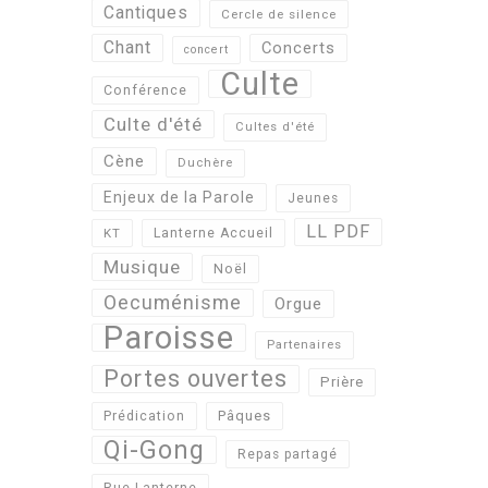
Cantiques
Cercle de silence
Chant
Concerts
concert
Culte
Conférence
Culte d'été
Cultes d'été
Cène
Duchère
Enjeux de la Parole
Jeunes
LL PDF
KT
Lanterne Accueil
Musique
Noël
Oecuménisme
Orgue
Paroisse
Partenaires
Portes ouvertes
Prière
Pâques
Prédication
Qi-Gong
Repas partagé
Rue Lanterne