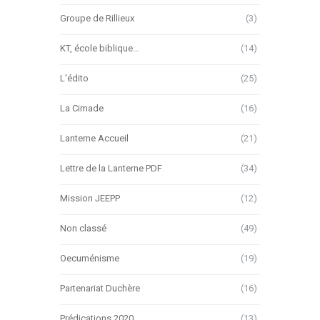
Groupe de Rillieux
(3)
KT, école biblique…
(14)
L'édito
(25)
La Cimade
(16)
Lanterne Accueil
(21)
Lettre de la Lanterne PDF
(34)
Mission JEEPP
(12)
Non classé
(49)
Oecuménisme
(19)
Partenariat Duchère
(16)
Prédications 2020
(13)