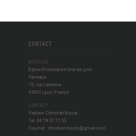
CONTACT
ADRESSE
Église Protestante Unie de Lyon
Terreaux
10, rue Lanterne
69001 Lyon, France
CONTACT
Pasteur Christian Bouzy :
Tel. 04 78 27 77 55
Courriel : christian.bouzy@
gmail.com