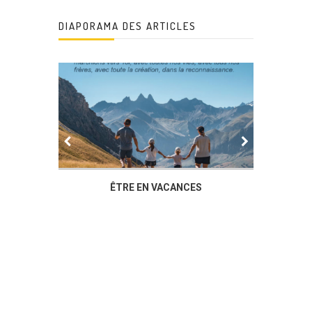
DIAPORAMA DES ARTICLES
IER
ÊTRE EN VACANCES
L’AG DU
DUCHÈ