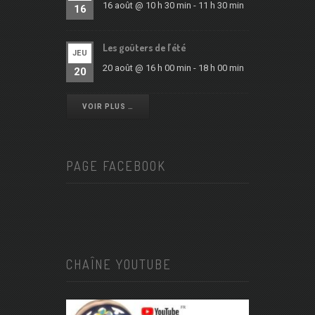
16 août @ 10 h 30 min
-
11 h 30 min
16
Les goûters de l’été
JEU
20 août @ 16 h 00 min
-
18 h 00 min
20
VOIR PLUS …
PAGE FACEBOOK
CHAÎNE YOUTUBE