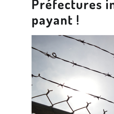
Préfectures i
payant !