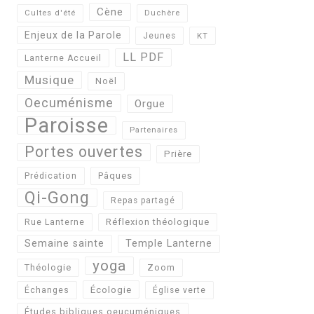
Cène
Cultes d'été
Duchère
Enjeux de la Parole
Jeunes
KT
LL PDF
Lanterne Accueil
Musique
Noël
Oecuménisme
Orgue
Paroisse
Partenaires
Portes ouvertes
Prière
Pâques
Prédication
Qi-Gong
Repas partagé
Réflexion théologique
Rue Lanterne
Semaine sainte
Temple Lanterne
yoga
Théologie
Zoom
Écologie
Échanges
Église verte
Études bibliques oeucuméniques