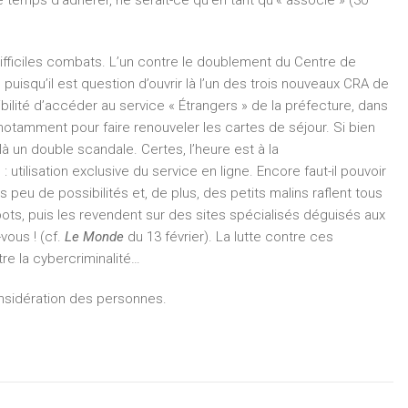
 temps d’adhérer, ne serait-ce qu’en tant qu’« associé » (30
ifficiles combats. L’un contre le doublement du Centre de
puisqu’il est question d’ouvrir là l’un des trois nouveaux CRA de
ibilité d’accéder au service « Étrangers » de la préfecture, dans
tamment pour faire renouveler les cartes de séjour. Si bien
a là un double scandale. Certes, l’heure est à la
 utilisation exclusive du service en ligne. Encore faut-il pouvoir
 peu de possibilités et, de plus, des petits malins raflent tous
bots, puis les revendent sur des sites spécialisés déguisés aux
vous ! (cf.
Le Monde
du 13 février). La lutte contre ces
re la cybercriminalité…
considération des personnes.