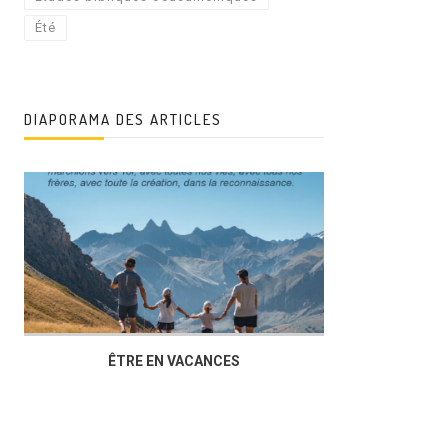
Été
DIAPORAMA DES ARTICLES
ÊTRE EN VACANCES
L’AG DU FOY
DUCHÈRE,U