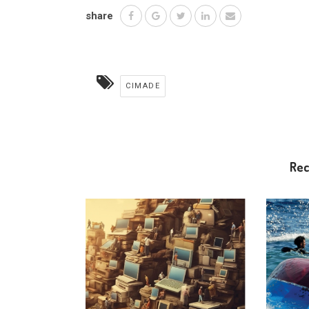
share
CIMADE
Re