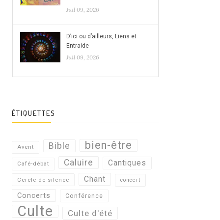
Juil 09, 2026
D’ici ou d’ailleurs, Liens et
Entraide
Juil 09, 2026
ÉTIQUETTES
bien-être
Bible
Avent
Caluire
Cantiques
Café-débat
Chant
Cercle de silence
concert
Concerts
Conférence
Culte
Culte d'été