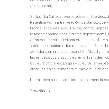
nouveau bureau, élu pour deux ans. Il est encore
euros par an).
Surtout, La Cimade, avec d’autres, mène deux d
Rétention Administrative (CRA) de Saint-Exupéry, 
France, et ce dès 2023. L’autre, contre l’imposs
le Rhône comme dans d’autres départements, no
qu’on peut perdre ainsi son droit au travail. Il y 
« dématérialisation » des rendez-vous. Entendre :
accéder à un ordinateur branché… Mais il y a très
les rendez-vous disponibles, en utilisant des ro
couleurs officielles, jusqu’à 400 euros le rendez-
arnaques doit sûrement faire partie du plan cont
Il serait bien aussi d’améliorer simplement la 
Yves
Grellier