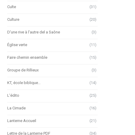
Culte
(31)
Culture
(20)
D'une rive à l'autre del a Saône
(3)
Église verte
(11)
Faire chemin ensemble
(15)
Groupe de Rillieux
(3)
KT, école biblique…
(14)
L'édito
(25)
La Cimade
(16)
Lanterne Accueil
(21)
Lettre de la Lanterne PDF
(34)