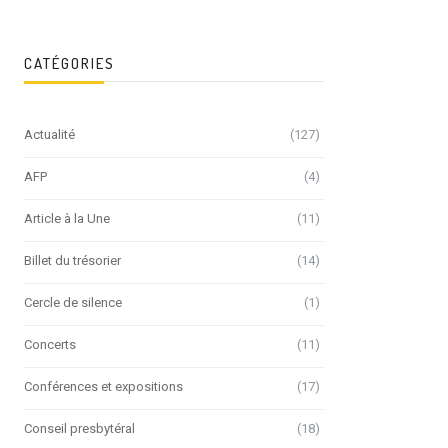
CATÉGORIES
Actualité
(127)
AFP
(4)
Article à la Une
(11)
Billet du trésorier
(14)
Cercle de silence
(1)
Concerts
(11)
Conférences et expositions
(17)
Conseil presbytéral
(18)