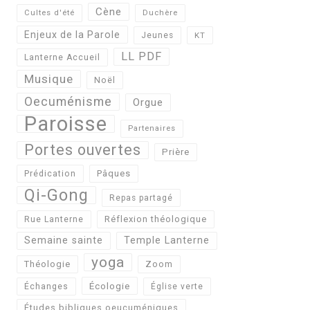
Cène
Cultes d'été
Duchère
Enjeux de la Parole
Jeunes
KT
LL PDF
Lanterne Accueil
Musique
Noël
Oecuménisme
Orgue
Paroisse
Partenaires
Portes ouvertes
Prière
Pâques
Prédication
Qi-Gong
Repas partagé
Réflexion théologique
Rue Lanterne
Semaine sainte
Temple Lanterne
yoga
Théologie
Zoom
Écologie
Échanges
Église verte
Études bibliques oeucuméniques