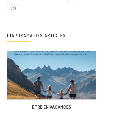
Été
DIAPORAMA DES ARTICLES
ÊTRE EN VACANCES
L’AG DU FOY
DUCHÈRE,U