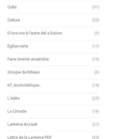
Culte
(31)
Culture
(20)
D'une rive à l'autre del a Saône
(3)
Église verte
(11)
Faire chemin ensemble
(15)
Groupe de Rillieux
(3)
KT, école biblique…
(14)
L'édito
(25)
La Cimade
(16)
Lanterne Accueil
(21)
Lettre de la Lanterne PDF
(34)