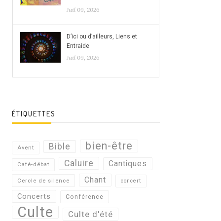
Juil 09, 2026
D’ici ou d’ailleurs, Liens et
Entraide
Juil 09, 2026
ÉTIQUETTES
bien-être
Bible
Avent
Caluire
Cantiques
Café-débat
Chant
Cercle de silence
concert
Concerts
Conférence
Culte
Culte d'été