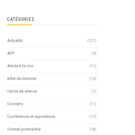
CATÉGORIES
Actualité
(127)
AFP
(4)
Article à la Une
(11)
Billet du trésorier
(14)
Cercle de silence
(1)
Concerts
(11)
Conférences et expositions
(17)
Conseil presbytéral
(18)