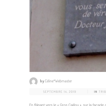
by
Céline*Webmaster
SEPTEMBRE 14, 2019
IN
TRI
En flânant vers le « Gros Caillou », sur la faça