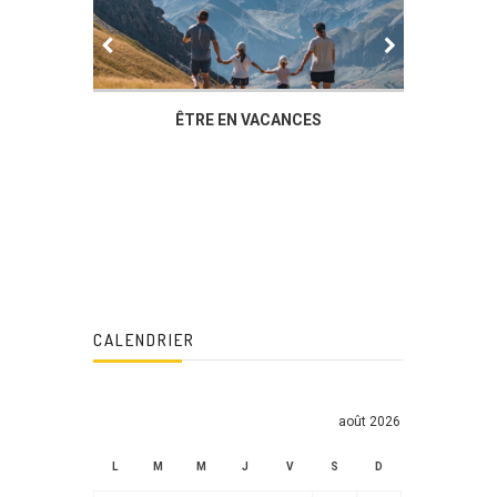
IER
ÊTRE EN VACANCES
L’AG DU
DUCHÈ
CALENDRIER
août 2026
L
M
M
J
V
S
D