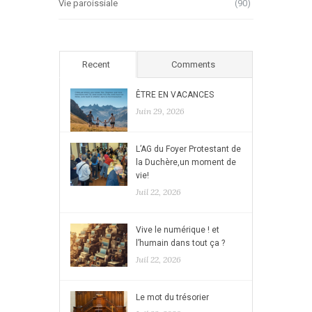
Vie paroissiale
(90)
Recent
Comments
ÊTRE EN VACANCES
Juin 29, 2026
L’AG du Foyer Protestant de
la Duchère,un moment de
vie!
Juil 22, 2026
Vive le numérique ! et
l’humain dans tout ça ?
Juil 22, 2026
Le mot du trésorier