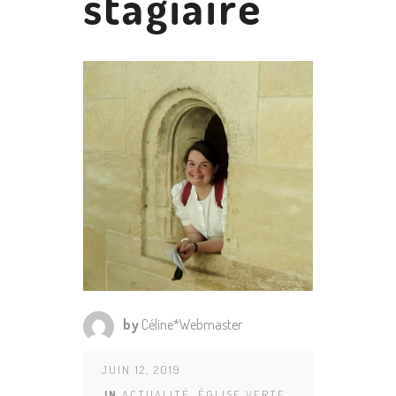
stagiaire
by
Céline*Webmaster
JUIN 12, 2019
IN
ACTUALITÉ
,
ÉGLISE VERTE
,