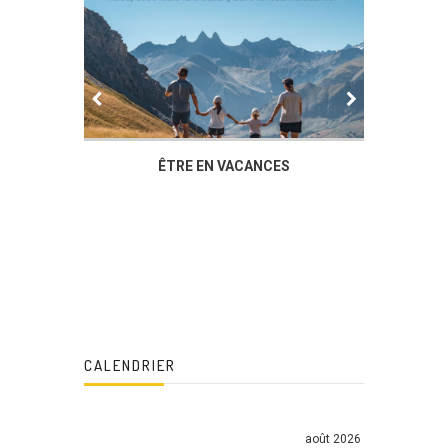
IER
ÊTRE EN VACANCES
L’AG DU
DUCHÈ
CALENDRIER
août 2026