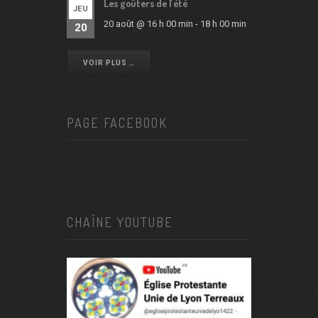
Les goûters de l’été
JEU
20 août @ 16 h 00 min
-
18 h 00 min
20
VOIR PLUS …
PAGE FACEBOOK
CHAÎNE YOUTUBE