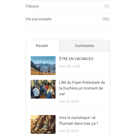
Tribune
(1)
Vie paroissiale
(90)
Recent
Comments
ÊTRE EN VACANCES
Juin 29, 2026
L’AG du Foyer Protestant de
la Duchère,un moment de
vie!
Juil 22, 2026
Vive le numérique ! et
l’humain dans tout ça ?
Juil 22, 2026