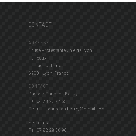
CONTACT
ADRESSE
Église Protestante Unie de Lyon
Terreaux
10, rue Lanterne
69001 Lyon, France
CONTACT
Pasteur Christian Bouzy :
Tel. 04 78 27 77 55
Courriel : christian.bouzy@
gmail.com
Secrétariat :
Tel. 07 82 28 60 96