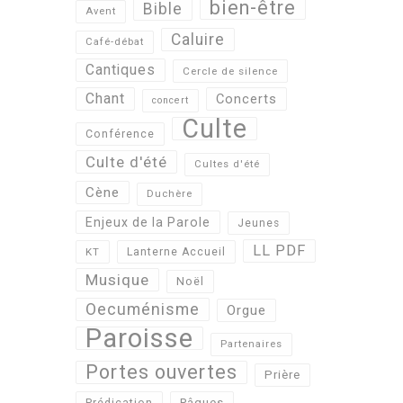
bien-être
Bible
Avent
Caluire
Café-débat
Cantiques
Cercle de silence
Chant
Concerts
concert
Culte
Conférence
Culte d'été
Cultes d'été
Cène
Duchère
Enjeux de la Parole
Jeunes
LL PDF
KT
Lanterne Accueil
Musique
Noël
Oecuménisme
Orgue
Paroisse
Partenaires
Portes ouvertes
Prière
Pâques