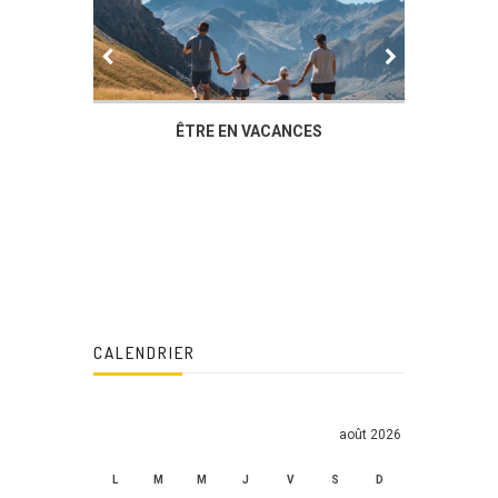
IER
ÊTRE EN VACANCES
L’AG DU
DUCHÈ
CALENDRIER
août 2026
L
M
M
J
V
S
D