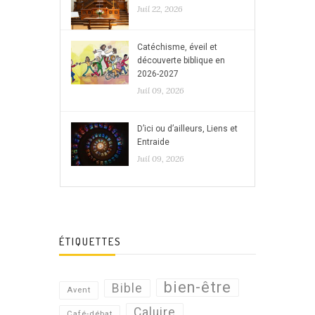
Juil 22, 2026
Catéchisme, éveil et
découverte biblique en
2026-2027
Juil 09, 2026
D’ici ou d’ailleurs, Liens et
Entraide
Juil 09, 2026
ÉTIQUETTES
bien-être
Bible
Avent
Caluire
Café-débat