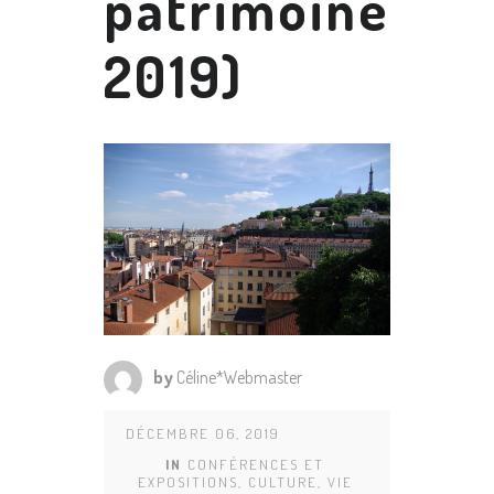
patrimoine
2019)
by
Céline*Webmaster
DÉCEMBRE 06, 2019
IN
CONFÉRENCES ET
EXPOSITIONS
,
CULTURE
,
VIE