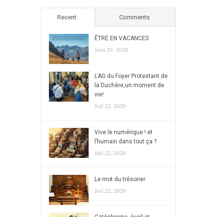
Recent
Comments
ÊTRE EN VACANCES
Juin 29, 2026
L’AG du Foyer Protestant de
la Duchère,un moment de
vie!
Juil 22, 2026
Vive le numérique ! et
l’humain dans tout ça ?
Juil 22, 2026
Le mot du trésorier
Juil 22, 2026
Catéchisme, éveil et