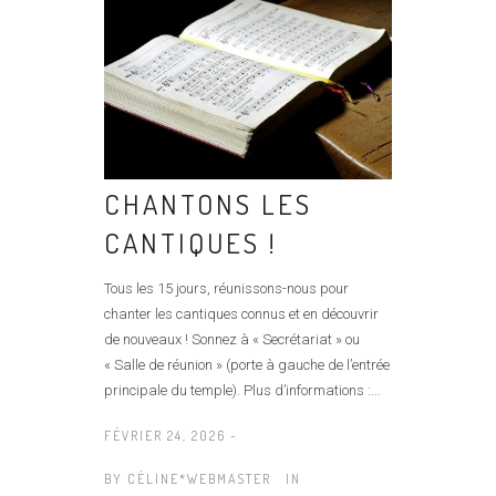
CHANTONS LES
CANTIQUES !
Tous les 15 jours, réunissons-nous pour
chanter les cantiques connus et en découvrir
de nouveaux ! Sonnez à « Secrétariat » ou
« Salle de réunion » (porte à gauche de l’entrée
principale du temple). Plus d’informations :...
FÉVRIER 24, 2026 -
BY
CÉLINE*WEBMASTER
IN