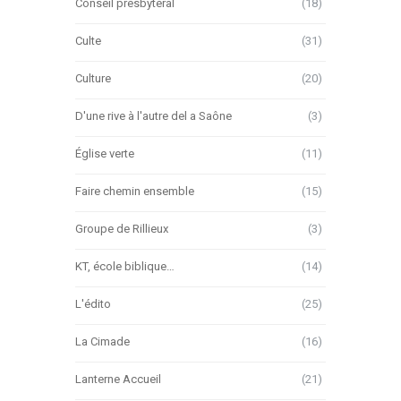
Conseil presbytéral
(18)
Culte
(31)
Culture
(20)
D'une rive à l'autre del a Saône
(3)
Église verte
(11)
Faire chemin ensemble
(15)
Groupe de Rillieux
(3)
KT, école biblique…
(14)
L'édito
(25)
La Cimade
(16)
Lanterne Accueil
(21)