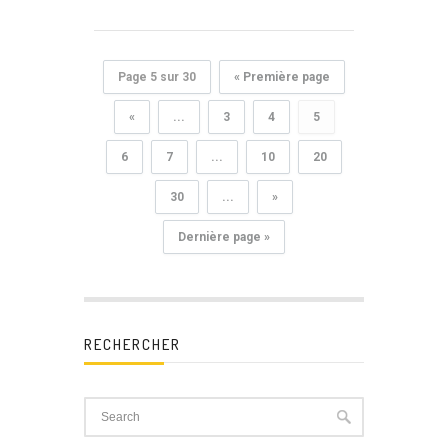
Page 5 sur 30
« Première page
«
...
3
4
5
6
7
...
10
20
30
...
»
Dernière page »
RECHERCHER