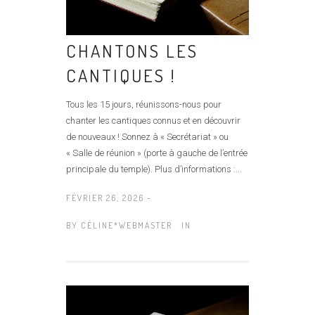
CHANTONS LES
CANTIQUES !
Tous les 15 jours, réunissons-nous pour
chanter les cantiques connus et en découvrir
de nouveaux ! Sonnez à « Secrétariat » ou
« Salle de réunion » (porte à gauche de l’entrée
principale du temple). Plus d’informations :...
FÉVRIER 26, 2026 -
BY
CÉLINE*WEBMASTER
IN