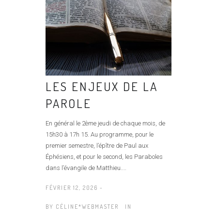
LES ENJEUX DE LA
PAROLE
En général le 2ème jeudi de chaque mois, de
15h30 à 17h 15. Au programme, pour le
premier semestre, l’épître de Paul aux
Éphésiens, et pour le second, les Paraboles
dans l’évangile de Matthieu....
FÉVRIER 12, 2026 -
BY
CÉLINE*WEBMASTER
IN