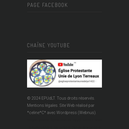
PAGE FACEBOOK
CHAÎNE YOUTUBE
© 2024 EPUdLT. Tous droits réservés.
Mentions légales.
Site Web réalisé par
*celine*C*
avec Wordpress (Webnus).
Temple Lanterne - Église réformée - Epudf - EPUdLT - Acert
- Temple protestant - rue Lanterne - Temple de la Lanterne -