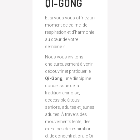
QI-GONG
Et si vous vous offriez un
moment de calme, de
respiration et d’harmonie
au cœur de votre
semaine ?
Nous vous invitons
chaleureusement à venir
découvrir et pratiquer le
Qi-Gong
, une discipline
douce issue de la
tradition chinoise,
accessible à tous :
seniors, adultes et jeunes
adultes. À travers des
mouvements lents, des
exercices de respiration
et de concentration, le Qi-