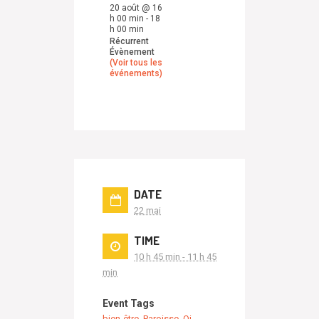
20 août @ 16
h 00 min
-
18
h 00 min
Récurrent
Évènement
(Voir tous les
événements)
DATE
22 mai
TIME
10 h 45 min - 11 h 45
min
Event Tags
bien-être
,
Paroisse
,
Qi-