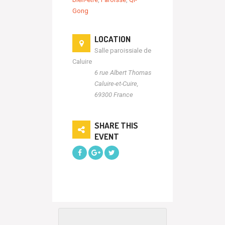
Gong
LOCATION
Salle paroissiale de
Caluire
6 rue Albert Thomas
Caluire-et-Cuire
,
69300
France
SHARE THIS
EVENT