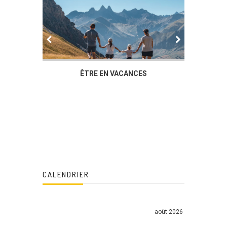
IER
ÊTRE EN VACANCES
L’AG DU
DUCHÈ
CALENDRIER
août 2026