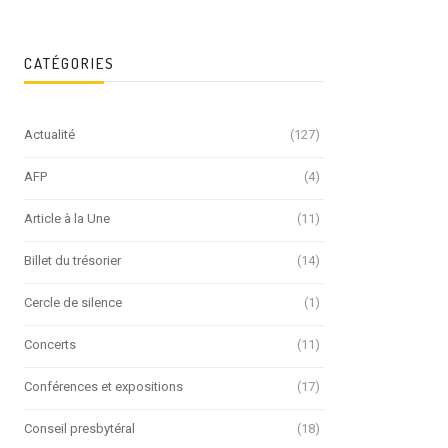
CATÉGORIES
Actualité
(127)
AFP
(4)
Article à la Une
(11)
Billet du trésorier
(14)
Cercle de silence
(1)
Concerts
(11)
Conférences et expositions
(17)
Conseil presbytéral
(18)