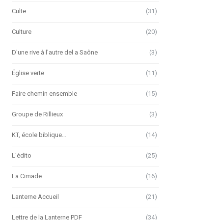
Culte
(31)
Culture
(20)
D'une rive à l'autre del a Saône
(3)
Église verte
(11)
Faire chemin ensemble
(15)
Groupe de Rillieux
(3)
KT, école biblique…
(14)
L'édito
(25)
La Cimade
(16)
Lanterne Accueil
(21)
Lettre de la Lanterne PDF
(34)