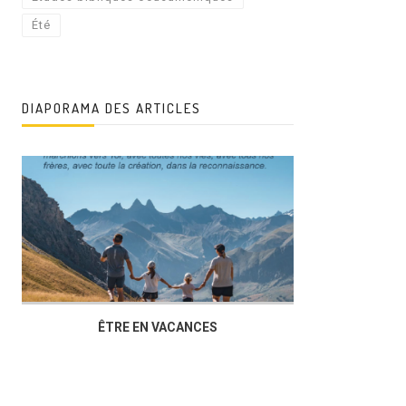
Été
DIAPORAMA DES ARTICLES
ÊTRE EN VACANCES
L’AG DU FOY
DUCHÈRE,U