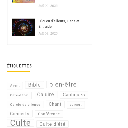
Juil 09, 2026
D’ici ou d’ailleurs, Liens et
Entraide
Juil 09, 2026
ÉTIQUETTES
bien-être
Bible
Avent
Caluire
Cantiques
Café-débat
Chant
Cercle de silence
concert
Concerts
Conférence
Culte
Culte d'été