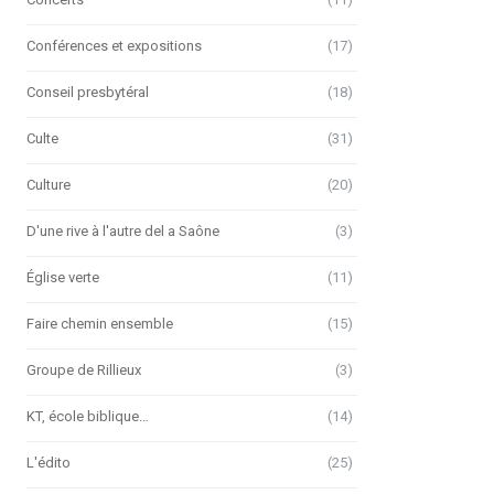
Conférences et expositions
(17)
Conseil presbytéral
(18)
Culte
(31)
Culture
(20)
D'une rive à l'autre del a Saône
(3)
Église verte
(11)
Faire chemin ensemble
(15)
Groupe de Rillieux
(3)
KT, école biblique…
(14)
L'édito
(25)