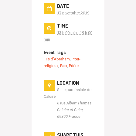
DATE
17 novembre 2019
TIME
13 h 00 min - 19 h 00
min
Event Tags
Fils d'Abraham
,
Inter-
religieux
,
Paix
,
Prière
LOCATION
Salle paroissiale de
Caluire
6 rue Albert Thomas
Caluire-et-Cuire
,
69300
France
SHARE THIS