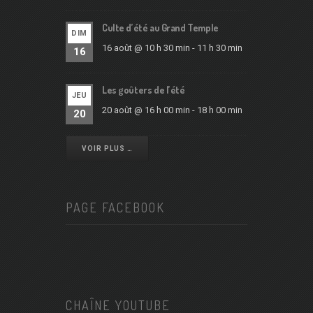
Culte d’été au Grand Temple
DIM
16 août @ 10 h 30 min
-
11 h 30 min
16
Les goûters de l’été
JEU
20 août @ 16 h 00 min
-
18 h 00 min
20
VOIR PLUS …
PAGE FACEBOOK
CHAÎNE YOUTUBE