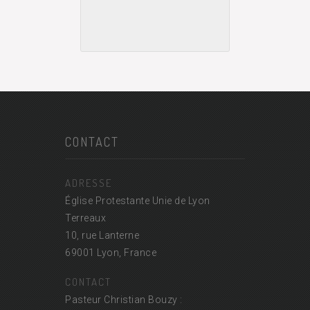
CONTACT
ADRESSE
Église Protestante Unie de Lyon
Terreaux
10, rue Lanterne
69001 Lyon, France
CONTACT
Pasteur Christian Bouzy :