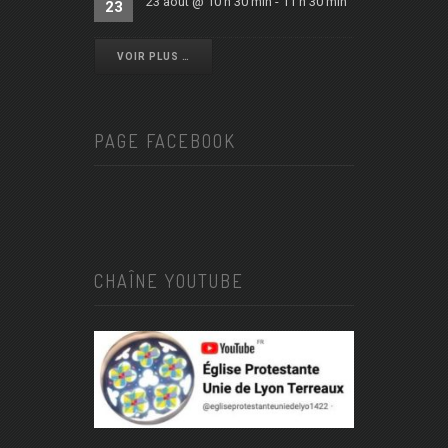
23 août @ 10 h 30 min
-
11 h 30 min
23
VOIR PLUS …
PAGE FACEBOOK
CHAÎNE YOUTUBE