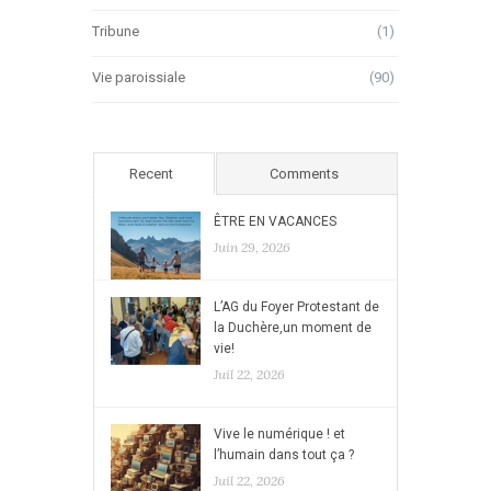
Tribune
(1)
Vie paroissiale
(90)
Recent
Comments
ÊTRE EN VACANCES
Juin 29, 2026
L’AG du Foyer Protestant de
la Duchère,un moment de
vie!
Juil 22, 2026
Vive le numérique ! et
l’humain dans tout ça ?
Juil 22, 2026