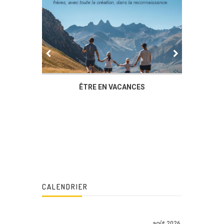
IER
ÊTRE EN VACANCES
L’AG DU
DUCHÈ
CALENDRIER
août 2026