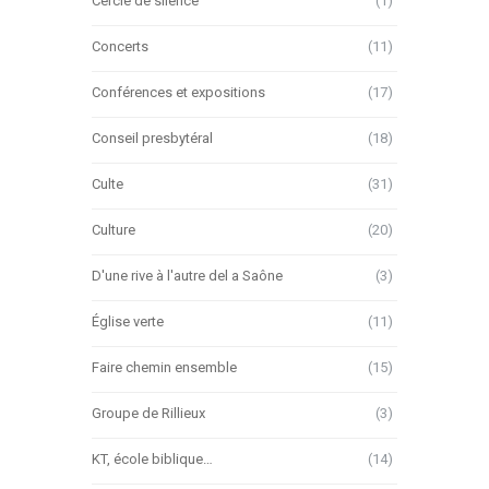
Cercle de silence
(1)
Concerts
(11)
Conférences et expositions
(17)
Conseil presbytéral
(18)
Culte
(31)
Culture
(20)
D'une rive à l'autre del a Saône
(3)
Église verte
(11)
Faire chemin ensemble
(15)
Groupe de Rillieux
(3)
KT, école biblique…
(14)