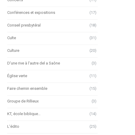
Conférences et expositions
(17)
Conseil presbytéral
(18)
Culte
(31)
Culture
(20)
D'une rive à l'autre del a Saône
(3)
Église verte
(11)
Faire chemin ensemble
(15)
Groupe de Rillieux
(3)
KT, école biblique…
(14)
L'édito
(25)