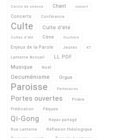
Chant
Cercle de silence
concert
Concerts
Conférence
Culte
Culte d'été
Cène
Cultes d'été
Duchère
Enjeux de la Parole
Jeunes
KT
LL PDF
Lanterne Accueil
Musique
Noël
Oecuménisme
Orgue
Paroisse
Partenaires
Portes ouvertes
Prière
Pâques
Prédication
Qi-Gong
Repas partagé
Réflexion théologique
Rue Lanterne