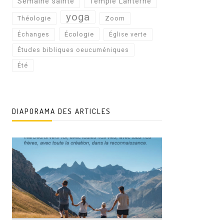
Semaine sainte
Temple Lanterne
yoga
Théologie
Zoom
Écologie
Échanges
Église verte
Études bibliques oeucuméniques
Été
DIAPORAMA DES ARTICLES