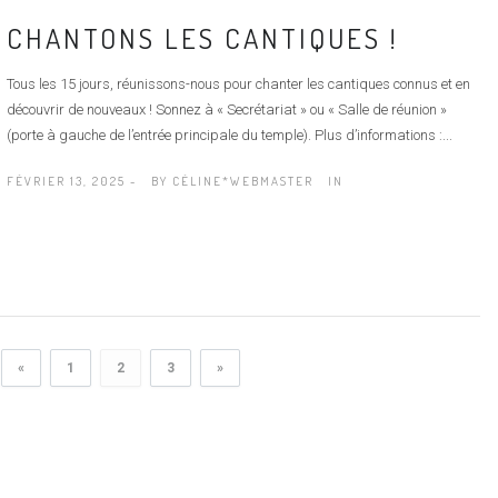
CHANTONS LES CANTIQUES !
Tous les 15 jours, réunissons-nous pour chanter les cantiques connus et en
découvrir de nouveaux ! Sonnez à « Secrétariat » ou « Salle de réunion »
(porte à gauche de l’entrée principale du temple). Plus d’informations :...
FÉVRIER 13, 2025 -
BY
CÉLINE*WEBMASTER
IN
«
1
2
3
»