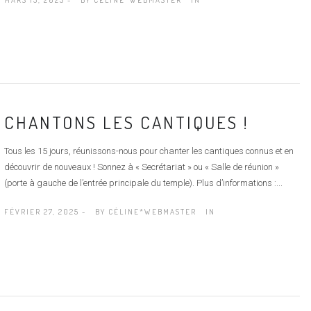
CHANTONS LES CANTIQUES !
Tous les 15 jours, réunissons-nous pour chanter les cantiques connus et en
découvrir de nouveaux ! Sonnez à « Secrétariat » ou « Salle de réunion »
(porte à gauche de l’entrée principale du temple). Plus d’informations :...
FÉVRIER 27, 2025 -
BY
CÉLINE*WEBMASTER
IN