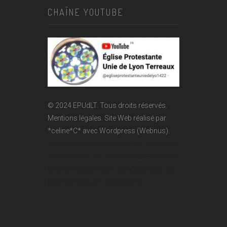
CHAÎNE YOUTUBE
© 2024 EPUdLT. Tous droits réservés.
Mentions légales.
Site Web réalisé par
*celine*C*
avec Wordpress (Webnus).
Temple Lanterne - Église réformée - Epudf - EPUdLT - Acert
- Temple protestant - rue Lanterne - Temple de la Lanterne -
Église réformée des Terreaux - Église protestante à Lyon -
Église réformée de Lyon - église calviniste