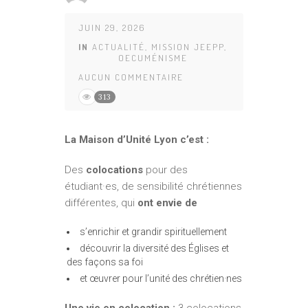
JUIN 29, 2026
IN
ACTUALITÉ
,
MISSION JEEPP
,
OECUMÉNISME
AUCUN COMMENTAIRE
313
La Maison d’Unité Lyon c’est :
Des
colocations
pour des
étudiant·es, de sensibilité chrétiennes
différentes, qui
ont envie de
s’enrichir et grandir spirituellement
découvrir la diversité des Églises et
des façons sa foi
et œuvrer pour l’unité des chrétien·nes