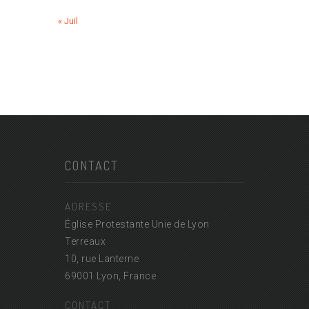
« Juil
CONTACT
ADRESSE
Église Protestante Unie de Lyon
Terreaux
10, rue Lanterne
69001 Lyon, France
CONTACT