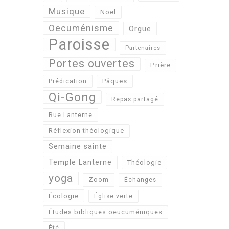
Musique
Noël
Oecuménisme
Orgue
Paroisse
Partenaires
Portes ouvertes
Prière
Pâques
Prédication
Qi-Gong
Repas partagé
Rue Lanterne
Réflexion théologique
Semaine sainte
Temple Lanterne
Théologie
yoga
Zoom
Échanges
Écologie
Église verte
Études bibliques oeucuméniques
Été