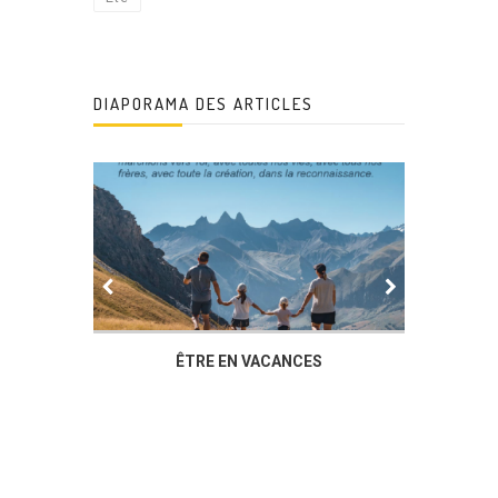
DIAPORAMA DES ARTICLES
IER
ÊTRE EN VACANCES
L’AG DU
DUCHÈ